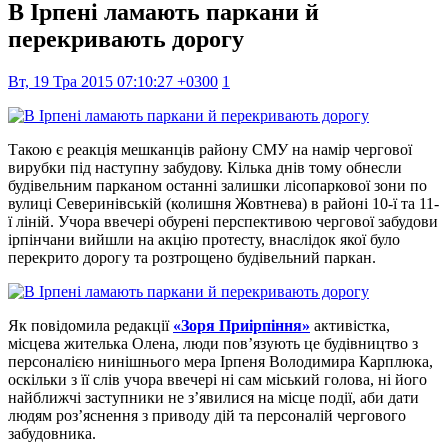
В Ірпені ламають паркани й
перекривають дорогу
Вт, 19 Тра 2015 07:10:27 +0300
1
Такою є реакція мешканців району СМУ на намір чергової
вирубки під наступну забудову. Кілька днів тому обнесли
будівельним парканом останні залишки лісопаркової зони по
вулиці Северинівській (колишня Жовтнева) в районі 10-ї та 11-
ї ліній. Учора ввечері обурені перспективою чергової забудови
ірпінчани вийшли на акцію протесту, внаслідок якої було
перекрито дорогу та розтрощено будівельний паркан.
Як повідомила редакції
«Зоря Приірпіння»
активістка,
місцева жителька Олена, люди пов’язують це будівництво з
персоналією нинішнього мера Ірпеня Володимира Карплюка,
оскільки з її слів учора ввечері ні сам міський голова, ні його
найближчі заступники не з’явилися на місце події, аби дати
людям роз’яснення з приводу дій та персоналій чергового
забудовника.