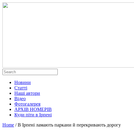
Новини
Статті
Наші автори
Відео
Фотогалерея
АРХІВ НОМЕРІВ
Куди піти в Ірпені
Home
/
В Ірпені ламають паркани й перекривають дорогу