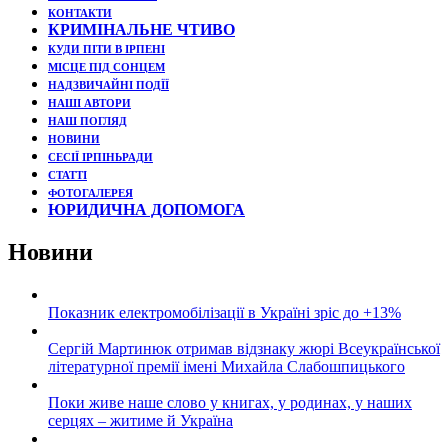
КОНТАКТИ
КРИМІНАЛЬНЕ ЧТИВО
КУДИ ПІТИ В ІРПЕНІ
МІСЦЕ ПІД СОНЦЕМ
НАДЗВИЧАЙНІ ПОДЇЇ
НАШІ АВТОРИ
НАШ ПОГЛЯД
НОВИНИ
СЕСІЇ ІРПІНЬРАДИ
СТАТТІ
ФОТОГАЛЕРЕЯ
ЮРИДИЧНА ДОПОМОГА
Новини
Показник електромобілізації в Україні зріс до +13%
Сергій Мартинюк отримав відзнаку жюрі Всеукраїнської
літературної премії імені Михайла Слабошпицького
Поки живе наше слово у книгах, у родинах, у наших
серцях – житиме й Україна