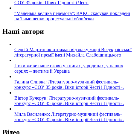
СОУ. 35 років. Шлях Гідності і Честі
“Маленька велика перемога”: ВАКС скасував покладені
на Тимошенко процесуальні обов’язки
Наші автори
Сергій Мартинюк отримав відзнаку жюрі Всеукраїнської
літературної премії імені Михайла Слабошпицького
Поки живе наше слово у книгах, у родинах, у наших
серцях – житиме й Україна
Галина Сливка: Літературно-музичний фестиваль-
конкурс «СОУ. 35 років. Віхи історії Честі і Гідності».
Віктор Кучерук: Літературно-музичний фестиваль-
конкурс «СОУ. 35 років. Віхи історії Честі і Гідності».
Мила Василенко: Літературно-музичний фестиваль-
конкурс «СОУ. 35 років. Віхи історії Честі і Гідності».
Відео