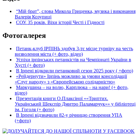
“Мій брат”, слова Микола Гриценка, музика і виконання
Валерія Козупиці
СОУ. 35 років. Віхи історії Честі і Гідності
Фотогалерея
Петанк-клуб ІРПІНЬ здобув 3-тє місце турніру на честь
визволення міста (+ фото, відео)
Успіхи ірпінських петанкістів на Чемпіонаті України в
Хусті (+ фото)
В Ірпені відкрили петанковий сезон 2025 року ( +фото)
«Рейдернути» Ірпінь можливо за умови консолідації
«Слуг народу» з «Європейською солідарністю»
Маркушина – на волю, Карплюка – на нари! (+ фото,
відео)
Презентація книги О.Плаксіної ««Триптих.
Український Шекспір Дмитро Паламарчук»» у бібліотеці
ім. Гоголя (+ фото)
В Ірпені відзначили 82-у річницю створення УПА
(+фото)