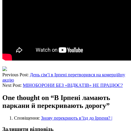
Previous Post:
День сім’ї в Ірпені перетворився на комерційну
акцію
Next Post:
МІНОБОРОНИ БЕЗ «ВІДКАТІВ» НЕ ПРАЦЮЄ?
One thought on “
В Ірпені ламають
паркани й перекривають дорогу
”
Сповіщення:
Знову перекриють в’їзд до Ірпеня? |
Залишити відповідь