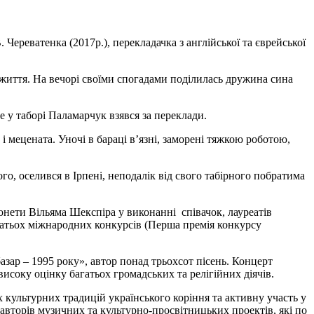
Череватенка (2017р.), перекладачка з англійської та єврейської
 життя. На вечорі своїми спогадами поділилась дружина сина
у таборі Паламарчук взявся за переклади.
 мецената. Уночі в бараці в’язні, заморені тяжкою роботою,
о, оселився в Ірпені, неподалік від свого табірного побратима
нети Вільяма Шекспіра у виконанні співачок, лауреатів
агатьох міжнародних конкурсів (Перша премія конкурсу
зар – 1995 року», автор понад трьохсот пісень. Концерт
исоку оцінку багатьох громадських та релігійних діячів.
 культурних традицій українського коріння та активну участь у
вторів музичних та культурно-просвітницьких проектів, які по