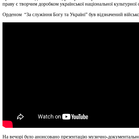
праву є творчим доробком української національної культурної
Орденом “За служіння Богу та Україні” був відзначений війсь
На вечорі було анонсовано презентацію музично-документальног