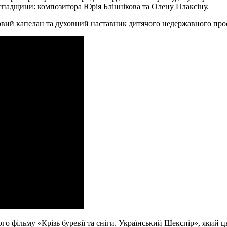
 спадщини: композитора Юрія Бліннікова та Олену Плаксіну.
ковий капелан та духовний наставник дитячого недержавного пр
о фільму «Крізь буревії та сніги. Український Шекспір», який ц