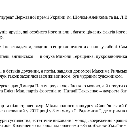
лауреат Державної премії України ім. Шолом-Алейхема та ім. Л.В. 
ів друзів, які особисто його знали , багато цікавих фактів його
р.
і перекладачем, людиною енциклопедичних знань у таборі. Саме 
талії, англійської — в онука Миколи Терещенка, цукрозаводчика і
в батьків дружини, а потім, завдяки допомозі Максима Рильськог
арчук також захоплювався живописом, був чудовим художником.
ерекладах Дмитра Паламарчука українською мовою, а й почути со
та Еліен Мак, партія фортепіано Наталії Такаченко – лауреата б
р та піаніст, член журі Міжнародного конкурсу «Слов’янський ба
зентований у 2017 році у Замку-музеї “Радомисль”, де отримав в
ури суспільства, естетичне виховання молоді, збереження кращих
орія Крамаренко нагородила орденами «За розбудову України» а