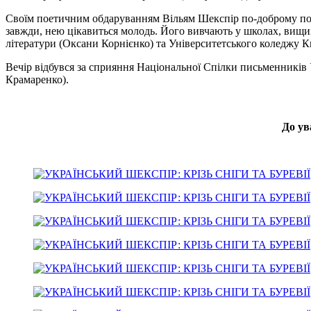
Своїм поетичним обдаруванням Вільям Шекспір по-доброму пол
завжди, нею цікавиться молодь. Його вивчають у школах, вищи
літератури (Оксани Корнієнко) та Університетського коледжу Ки
Вечір відбувся за сприяння Національної Спілки письменників
Крамаренко).
До ув