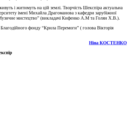
вуть і житимуть на цій землі. Творчість Шекспіра актуальна
верситету імені Михайла Драгоманова з кафедри зарубіжної
“Музичне мистецтво” (викладачі Кифенко А.М та Голян Х.В.).
 Благодійного фонду “Крила Перемоги” ( голова Вікторія
Ніна КОСТЕНКО
експір