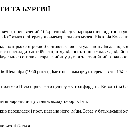
ГИ ТА БУРЕВІЇ
ечір, присвячений 105-річчю від дня народження видатного укра
р Київського літературно-меморіального музею Вікторія Колесни
 чотирьохсот років зберігають свою актуальність. Ідеально, кол
є переклади з англійської, тому від постаті перекладача, від йог
ідуального стилю автора, глибину думки та емоційний заряд ориг
 Шекспіра (1966 року), Дмитро Паламарчук переклав усі 154 сон
подякою Шекспірівського центру у Стратфорді-на-Ейвоні (на ба
ів народилися у сталінському таборі в Інті.
жив перекладач і поет, названа його ім’ям. Зараз у батьківські
орчості батька.