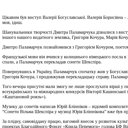
Цікавим був виступ Валерії Богуславської. Валерія Борисівна – 
мов, ідиш.
Шанувальники творчості Дмитра Паламарчука дізналися з виступ
іншого нашого видатного земляка, Григорія Кочура, Марія Кочу
Дмитро Паламарчук познайомився з Григорієм Кочуром, поетом 
Французької мови він вчився у колишнього німецького посла в І
спали, а Паламарчук перекладав сонети Шекспіра.
Повернувшись в Україну, Паламарчук спочатку жив у Богуславі, 
Григорія Кочура, і продовжував перекладацьку справу. Палам
Того вечора присутні мали змогу не лише прослухати вірші у п
всеукраїнських та міжнародних конкурсів Вікторії Кашинської 
«Каштановий рояль»).
Музику до сонетів написав Юрій Блінніков – відомий композито
“Сонети Вільма Шекспіра у музиці Юрія Бліннікова” вже був пре
За плідну, самовіддану працю, вагомий внесок у розвиток культ
проектах Благодійного Фонду «Крила Перемоги» голова БФ Вікт