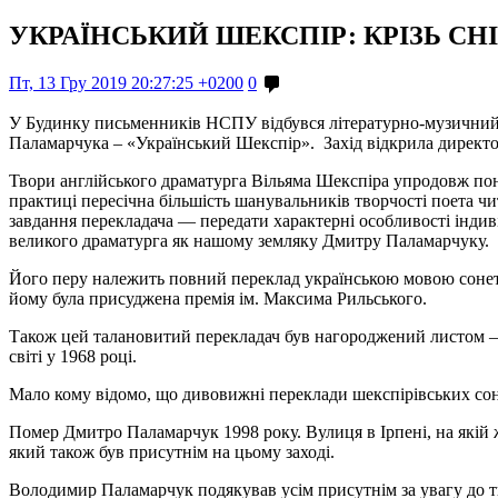
УКРАЇНСЬКИЙ ШЕКСПІР: КРІЗЬ СНІ
Пт, 13 Гру 2019 20:27:25 +0200
0
У Будинку письменників НСПУ відбувся літературно-музичний в
Паламарчука – «Український Шекспір». Захід відкрила директо
Твори англійського драматурга Вільяма Шекспіра упродовж понад
практиці пересічна більшість шанувальників творчості поета чита
завдання перекладача — передати характерні особливості індив
великого драматурга як нашому земляку Дмитру Паламарчуку.
Його перу належить повний переклад українською мовою сонетів
йому була присуджена премія ім. Максима Рильського.
Також цей талановитий перекладач був нагороджений листом – 
світі у 1968 році.
Мало кому відомо, що дивовижні переклади шекспірівських сонет
Помер Дмитро Паламарчук 1998 року. Вулиця в Ірпені, на якій 
який також був присутнім на цьому заході.
Володимир Паламарчук подякував усім присутнім за увагу до тв