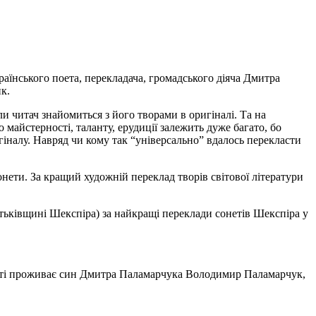
їнського поета, перекладача, громадського діяча Дмитра
к.
и читач знайомиться з його творами в оригіналі. Та на
о майстерності, таланту, ерудиції залежить дуже багато, бо
іналу. Навряд чи кому так “універсально” вдалось перекласти
ети. За кращий художній переклад творів світової літератури
тьківщині Шекспіра) за найкращі переклади сонетів Шекспіра у
й хаті проживає син Дмитра Паламарчука Володимир Паламарчук,