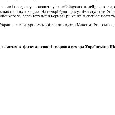
онив і продовжує полонити усіх небайдужих людей, що жили, жи
х навчальних закладах. На вечорі були присутніми студенти Уні
ївського університету імені Бориса Грінченка зі спеціальності 
 України, літературно-меморіального музею Максима Рильського,
аги читачів фотомиттєвості творчого вечора Український Ш