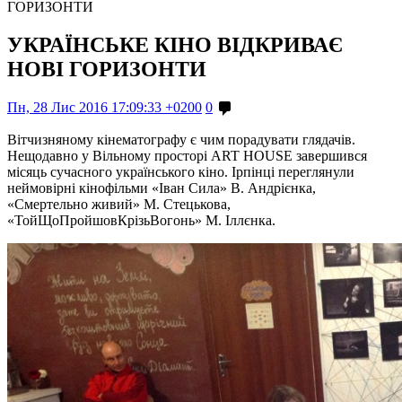
ГОРИЗОНТИ
УКРАЇНСЬКЕ КІНО ВІДКРИВАЄ
НОВІ ГОРИЗОНТИ
Пн, 28 Лис 2016 17:09:33 +0200
0
Вітчизняному кінематографу є чим порадувати глядачів.
Нещодавно у Вільному просторі ART HOUSE завершився
місяць сучасного українського кіно. Ірпінці переглянули
неймовірні кінофільми «Іван Сила» В. Андрієнка,
«Смертельно живий» М. Стецькова,
«ТойЩоПройшовКрізьВогонь» М. Іллєнка.