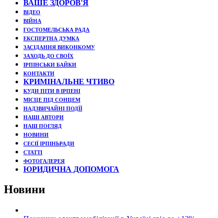
ВАШЕ ЗДОРОВ'Я
ВІДЕО
ВІЙНА
ГОСТОМЕЛЬСЬКА РАДА
ЕКСПЕРТНА ДУМКА
ЗАСІДАННЯ ВИКОНКОМУ
ЗАХОДЬ ДО СВОЇХ
ІРПІНСЬКИ БАЙКИ
КОНТАКТИ
КРИМІНАЛЬНЕ ЧТИВО
КУДИ ПІТИ В ІРПЕНІ
МІСЦЕ ПІД СОНЦЕМ
НАДЗВИЧАЙНІ ПОДЇЇ
НАШІ АВТОРИ
НАШ ПОГЛЯД
НОВИНИ
СЕСІЇ ІРПІНЬРАДИ
СТАТТІ
ФОТОГАЛЕРЕЯ
ЮРИДИЧНА ДОПОМОГА
Новини