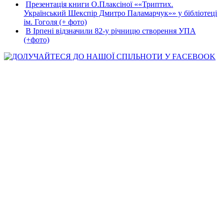
Презентація книги О.Плаксіної ««Триптих.
Український Шекспір Дмитро Паламарчук»» у бібліотеці
ім. Гоголя (+ фото)
В Ірпені відзначили 82-у річницю створення УПА
(+фото)