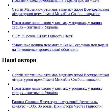
Показник електромобілізації в Україні зріс до +13%
Сергій Мартинюк отримав відзнаку жюрі Всеукраїнської
літературної премії імені Михайла Слабошпицького
Поки живе наше слово у книгах, у родинах, у наших
серцях – житиме й Україна
СОУ. 35 років. Шлях Гідності і Честі
“Маленька велика перемога”: ВАКС скасував покладені
на Тимошенко процесуальні обов’язки
Наші автори
Сергій Мартинюк отримав відзнаку жюрі Всеукраїнської
літературної премії імені Михайла Слабошпицького
Поки живе наше слово у книгах, у родинах, у наших
серцях – житиме й Україна
Галина Сливка: Літературно-музичний фестиваль-
конкурс «СОУ. 35 років. Віхи історії Честі і Гідності».