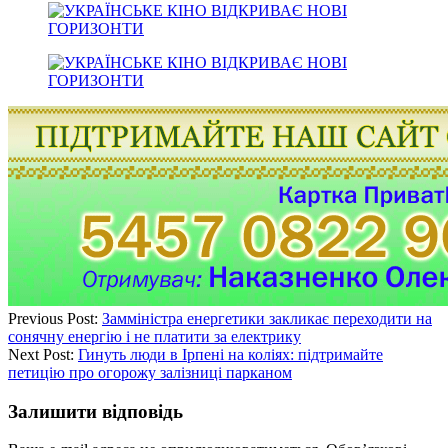
Previous Post:
Замміністра енергетики закликає переходити на
сонячну енергію і не платити за електрику
Next Post:
Гинуть люди в Ірпені на коліях: підтримайте
петицію про огорожу залізниці парканом
Залишити відповідь