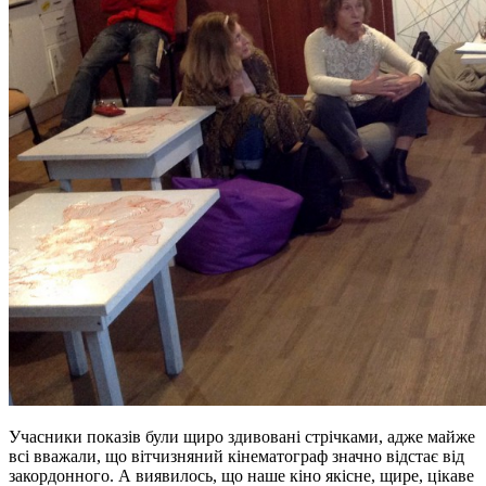
Учасники показів були щиро здивовані стрічками, адже майже
всі вважали, що вітчизняний кінематограф значно відстає від
закордонного. А виявилось, що наше кіно якісне, щире, цікаве