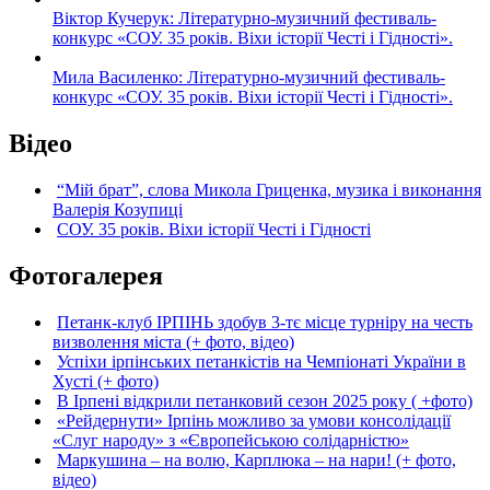
Віктор Кучерук: Літературно-музичний фестиваль-
конкурс «СОУ. 35 років. Віхи історії Честі і Гідності».
Мила Василенко: Літературно-музичний фестиваль-
конкурс «СОУ. 35 років. Віхи історії Честі і Гідності».
Відео
“Мій брат”, слова Микола Гриценка, музика і виконання
Валерія Козупиці
СОУ. 35 років. Віхи історії Честі і Гідності
Фотогалерея
Петанк-клуб ІРПІНЬ здобув 3-тє місце турніру на честь
визволення міста (+ фото, відео)
Успіхи ірпінських петанкістів на Чемпіонаті України в
Хусті (+ фото)
В Ірпені відкрили петанковий сезон 2025 року ( +фото)
«Рейдернути» Ірпінь можливо за умови консолідації
«Слуг народу» з «Європейською солідарністю»
Маркушина – на волю, Карплюка – на нари! (+ фото,
відео)