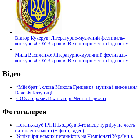
Віктор Кучерук: Літературно-музичний фестиваль-
конкурс «СОУ. 35 років. Віхи історії Честі і Гідності».
Мила Василенко: Літературно-музичний фестиваль-
конкурс «СОУ. 35 років. Віхи історії Честі і Гідності».
Відео
“Мій брат”, слова Микола Гриценка, музика і виконання
Валерія Козупиці
СОУ. 35 років. Віхи історії Честі і Гідності
Фотогалерея
Петанк-клуб ІРПІНЬ здобув 3-тє місце турніру на честь
визволення міста (+ фото, відео)
Успіхи ірпінських петанкістів на Чемпіонаті України в