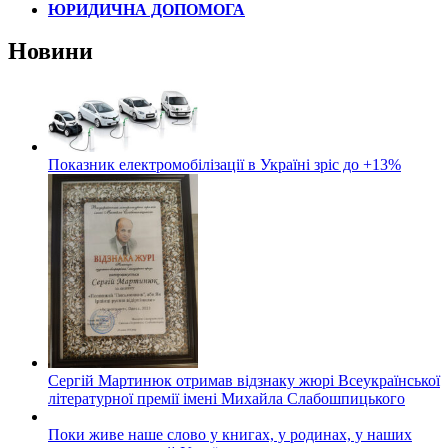
ЮРИДИЧНА ДОПОМОГА
Новини
Показник електромобілізації в Україні зріс до +13%
Сергій Мартинюк отримав відзнаку жюрі Всеукраїнської
літературної премії імені Михайла Слабошпицького
Поки живе наше слово у книгах, у родинах, у наших