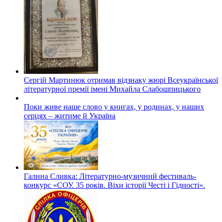
Сергій Мартинюк отримав відзнаку жюрі Всеукраїнської
літературної премії імені Михайла Слабошпицького
Поки живе наше слово у книгах, у родинах, у наших
серцях – житиме й Україна
Галина Сливка: Літературно-музичний фестиваль-
конкурс «СОУ. 35 років. Віхи історії Честі і Гідності».