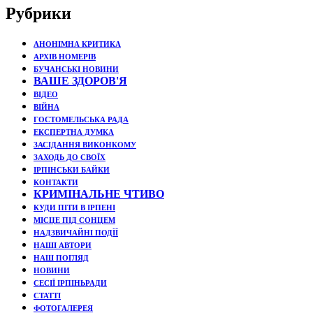
Рубрики
АНОНІМНА КРИТИКА
АРХІВ НОМЕРІВ
БУЧАНСЬКІ НОВИНИ
ВАШЕ ЗДОРОВ'Я
ВІДЕО
ВІЙНА
ГОСТОМЕЛЬСЬКА РАДА
ЕКСПЕРТНА ДУМКА
ЗАСІДАННЯ ВИКОНКОМУ
ЗАХОДЬ ДО СВОЇХ
ІРПІНСЬКИ БАЙКИ
КОНТАКТИ
КРИМІНАЛЬНЕ ЧТИВО
КУДИ ПІТИ В ІРПЕНІ
МІСЦЕ ПІД СОНЦЕМ
НАДЗВИЧАЙНІ ПОДЇЇ
НАШІ АВТОРИ
НАШ ПОГЛЯД
НОВИНИ
СЕСІЇ ІРПІНЬРАДИ
СТАТТІ
ФОТОГАЛЕРЕЯ