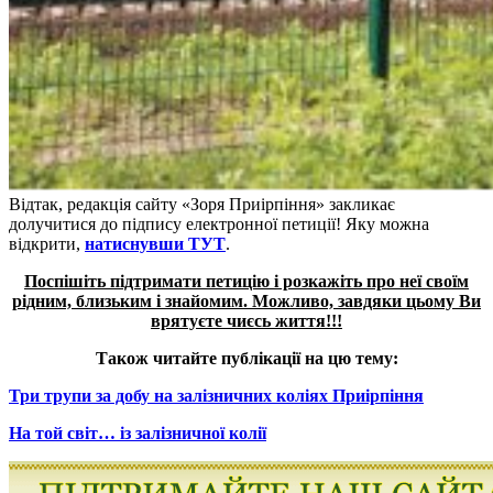
Відтак, редакція сайту «Зоря Приірпіння» закликає
долучитися до підпису електронної петиції! Яку можна
відкрити,
натиснувши ТУТ
.
Поспішіть підтримати петицію і розкажіть про неї своїм
рідним, близьким і знайомим. Можливо, завдяки цьому Ви
врятуєте чиєсь життя!!!
Також читайте публікації на цю тему:
Три трупи за добу на залізничних коліях Приірпіння
На той світ… із залізничної колії