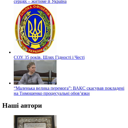
серцях – житиме й Україна
СОУ. 35 років. Шлях Гідності і Честі
“Маленька велика перемога”: ВАКС скасував покладені
на Тимошенко процесуальні обов’язки
Наші автори