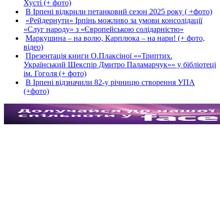
Хусті (+ фото)
В Ірпені відкрили петанковий сезон 2025 року ( +фото)
«Рейдернути» Ірпінь можливо за умови консолідації
«Слуг народу» з «Європейською солідарністю»
Маркушина – на волю, Карплюка – на нари! (+ фото,
відео)
Презентація книги О.Плаксіної ««Триптих.
Український Шекспір Дмитро Паламарчук»» у бібліотеці
ім. Гоголя (+ фото)
В Ірпені відзначили 82-у річницю створення УПА
(+фото)