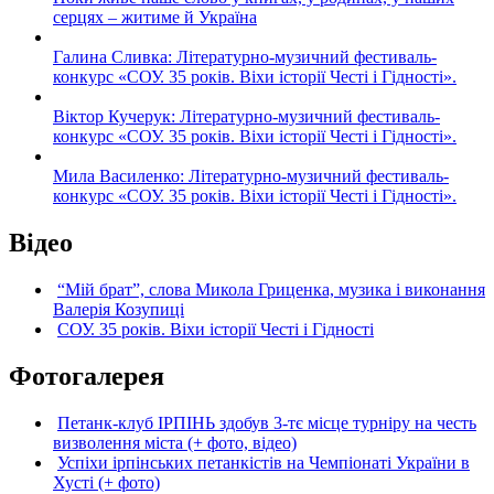
серцях – житиме й Україна
Галина Сливка: Літературно-музичний фестиваль-
конкурс «СОУ. 35 років. Віхи історії Честі і Гідності».
Віктор Кучерук: Літературно-музичний фестиваль-
конкурс «СОУ. 35 років. Віхи історії Честі і Гідності».
Мила Василенко: Літературно-музичний фестиваль-
конкурс «СОУ. 35 років. Віхи історії Честі і Гідності».
Відео
“Мій брат”, слова Микола Гриценка, музика і виконання
Валерія Козупиці
СОУ. 35 років. Віхи історії Честі і Гідності
Фотогалерея
Петанк-клуб ІРПІНЬ здобув 3-тє місце турніру на честь
визволення міста (+ фото, відео)
Успіхи ірпінських петанкістів на Чемпіонаті України в
Хусті (+ фото)