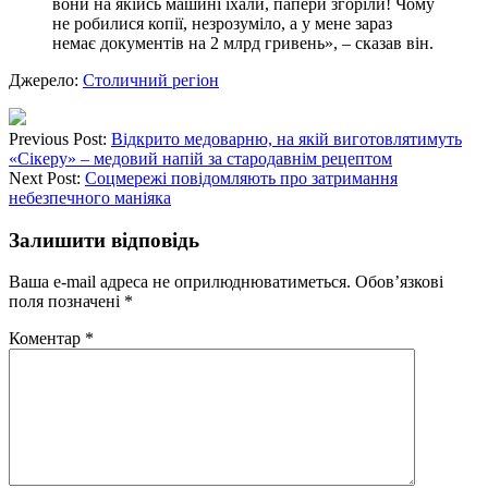
вони на якійсь машині їхали, папери згоріли! Чому
не робилися копії, незрозуміло, а у мене зараз
немає документів на 2 млрд гривень», – сказав він.
Джерело:
Столичний регіон
Previous Post:
Відкрито медоварню, на якій виготовлятимуть
«Сікеру» – медовий напій за стародавнім рецептом
Next Post:
Соцмережі повідомляють про затримання
небезпечного маніяка
Залишити відповідь
Ваша e-mail адреса не оприлюднюватиметься.
Обов’язкові
поля позначені
*
Коментар
*