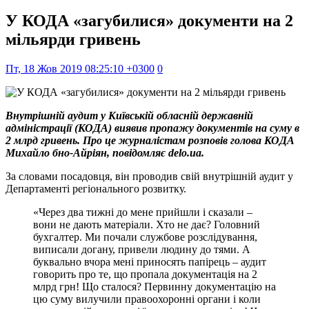
У КОДА «загубилися» документи на 2
мільярди гривень
Пт, 18 Жов 2019 08:25:10 +0300
0
Внутрішній аудит у Київській обласній державній
адміністрації (КОДА) виявив пропажу документів на суму в
2 млрд гривень. Про це журналістам розповів голова КОДА
Михайло бно-Айріян, повідомляє delo.ua.
За словами посадовця, він проводив свій внутрішній аудит у
Департаменті регіонального розвитку.
«Через два тижні до мене прийшли і сказали –
вони не дають матеріали. Хто не дає? Головний
бухгалтер. Ми почали службове розслідування,
виписали догану, привели людину до тями. А
буквально вчора мені приносять папірець – аудит
говорить про те, що пропала документація на 2
млрд грн! Що сталося? Первинну документацію на
цю суму вилучили правоохоронні органи і коли