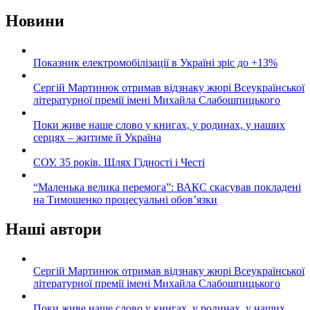
Новини
Показник електромобілізації в Україні зріс до +13%
Сергій Мартинюк отримав відзнаку жюрі Всеукраїнської
літературної премії імені Михайла Слабошпицького
Поки живе наше слово у книгах, у родинах, у наших
серцях – житиме й Україна
СОУ. 35 років. Шлях Гідності і Честі
“Маленька велика перемога”: ВАКС скасував покладені
на Тимошенко процесуальні обов’язки
Наші автори
Сергій Мартинюк отримав відзнаку жюрі Всеукраїнської
літературної премії імені Михайла Слабошпицького
Поки живе наше слово у книгах, у родинах, у наших