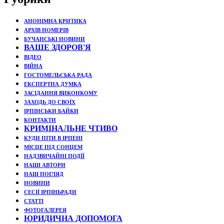
АНОНІМНА КРИТИКА
АРХІВ НОМЕРІВ
БУЧАНСЬКІ НОВИНИ
ВАШЕ ЗДОРОВ'Я
ВІДЕО
ВІЙНА
ГОСТОМЕЛЬСЬКА РАДА
ЕКСПЕРТНА ДУМКА
ЗАСІДАННЯ ВИКОНКОМУ
ЗАХОДЬ ДО СВОЇХ
ІРПІНСЬКИ БАЙКИ
КОНТАКТИ
КРИМІНАЛЬНЕ ЧТИВО
КУДИ ПІТИ В ІРПЕНІ
МІСЦЕ ПІД СОНЦЕМ
НАДЗВИЧАЙНІ ПОДЇЇ
НАШІ АВТОРИ
НАШ ПОГЛЯД
НОВИНИ
СЕСІЇ ІРПІНЬРАДИ
СТАТТІ
ФОТОГАЛЕРЕЯ
ЮРИДИЧНА ДОПОМОГА