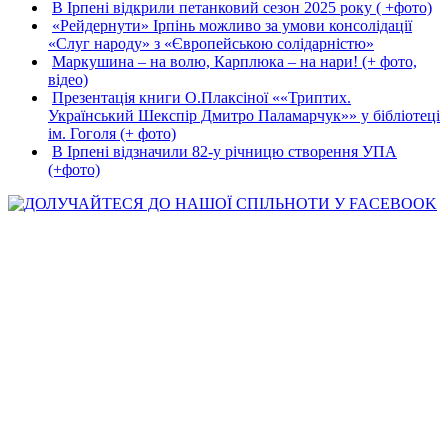
В Ірпені відкрили петанковий сезон 2025 року ( +фото)
«Рейдернути» Ірпінь можливо за умови консолідації
«Слуг народу» з «Європейською солідарністю»
Маркушина – на волю, Карплюка – на нари! (+ фото,
відео)
Презентація книги О.Плаксіної ««Триптих.
Український Шекспір Дмитро Паламарчук»» у бібліотеці
ім. Гоголя (+ фото)
В Ірпені відзначили 82-у річницю створення УПА
(+фото)