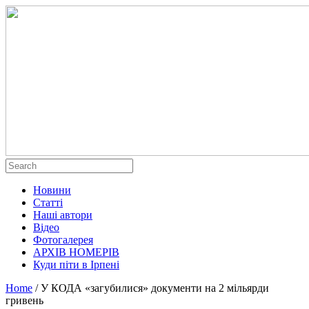
Новини
Статті
Наші автори
Відео
Фотогалерея
АРХІВ НОМЕРІВ
Куди піти в Ірпені
Home
/
У КОДА «загубилися» документи на 2 мільярди
гривень