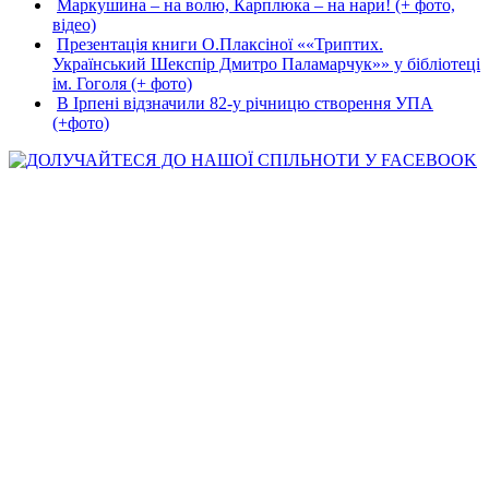
Маркушина – на волю, Карплюка – на нари! (+ фото,
відео)
Презентація книги О.Плаксіної ««Триптих.
Український Шекспір Дмитро Паламарчук»» у бібліотеці
ім. Гоголя (+ фото)
В Ірпені відзначили 82-у річницю створення УПА
(+фото)