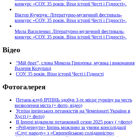
конкурс «СОУ. 35 років. Віхи історії Честі і Гідності».
Віктор Кучерук: Літературно-музичний фестиваль-
конкурс «СОУ. 35 років. Віхи історії Честі і Гідності».
Мила Василенко: Літературно-музичний фестиваль-
конкурс «СОУ. 35 років. Віхи історії Честі і Гідності».
Відео
“Мій брат”, слова Микола Гриценка, музика і виконання
Валерія Козупиці
СОУ. 35 років. Віхи історії Честі і Гідності
Фотогалерея
Петанк-клуб ІРПІНЬ здобув 3-тє місце турніру на честь
визволення міста (+ фото, відео)
Успіхи ірпінських петанкістів на Чемпіонаті України в
Хусті (+ фото)
В Ірпені відкрили петанковий сезон 2025 року ( +фото)
«Рейдернути» Ірпінь можливо за умови консолідації
«Слуг народу» з «Європейською солідарністю»