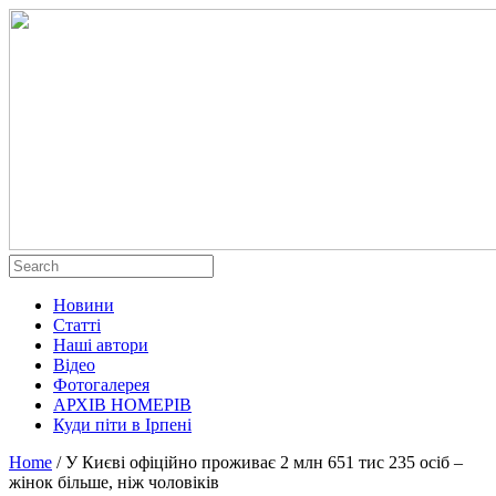
Новини
Статті
Наші автори
Відео
Фотогалерея
АРХІВ НОМЕРІВ
Куди піти в Ірпені
Home
/
У Києві офіційно проживає 2 млн 651 тис 235 осіб –
жінок більше, ніж чоловіків