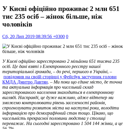
У Києві офіційно проживає 2 млн 651
тис 235 осіб – жінок більше, ніж
чоловіків
Сб, 20 Лип 2019 08:39:56 +0300
0
У Києві офіційно зареєстровано 2 мільйони 651 тисяча 235
осіб. Це дані взяті з Електронного реєстру нашої
територіальної громади, – до речі, першого в Україні
, –
повідомив на своїй сторінці у Фейсбук заступник голови
КМДА Дмитро Давтян
. –
Ми поки що єдине місто, де точна
та актуальна інформація про чисельний склад
зареєстрованого населення знаходиться в електронному
вигляді. Насправді, це дуже важливо, адже відтепер ми
зможемо контролювати рівень заселеності районів,
спрогнозувати розвиток міста на наступні роки, володіти
інформацією про демографічний стан тощо. Цікаво, що
чисельність прекрасної половини людства у столиці
переважає. На сьогодні зареєстровано 1 504 144 жінки, а це
56,7%.