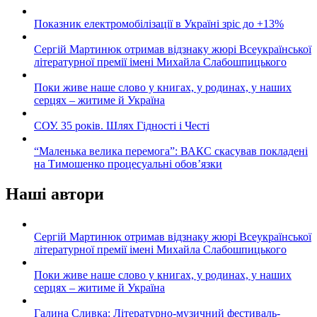
Показник електромобілізації в Україні зріс до +13%
Сергій Мартинюк отримав відзнаку жюрі Всеукраїнської
літературної премії імені Михайла Слабошпицького
Поки живе наше слово у книгах, у родинах, у наших
серцях – житиме й Україна
СОУ. 35 років. Шлях Гідності і Честі
“Маленька велика перемога”: ВАКС скасував покладені
на Тимошенко процесуальні обов’язки
Наші автори
Сергій Мартинюк отримав відзнаку жюрі Всеукраїнської
літературної премії імені Михайла Слабошпицького
Поки живе наше слово у книгах, у родинах, у наших
серцях – житиме й Україна
Галина Сливка: Літературно-музичний фестиваль-