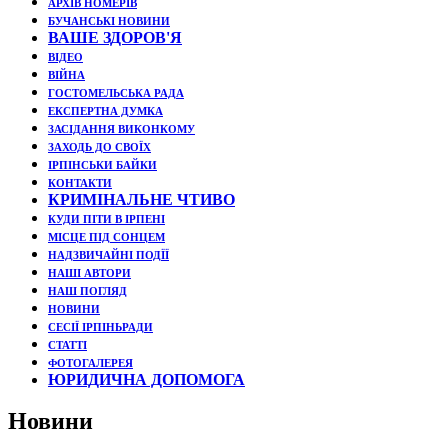
АРХІВ НОМЕРІВ
БУЧАНСЬКІ НОВИНИ
ВАШЕ ЗДОРОВ'Я
ВІДЕО
ВІЙНА
ГОСТОМЕЛЬСЬКА РАДА
ЕКСПЕРТНА ДУМКА
ЗАСІДАННЯ ВИКОНКОМУ
ЗАХОДЬ ДО СВОЇХ
ІРПІНСЬКИ БАЙКИ
КОНТАКТИ
КРИМІНАЛЬНЕ ЧТИВО
КУДИ ПІТИ В ІРПЕНІ
МІСЦЕ ПІД СОНЦЕМ
НАДЗВИЧАЙНІ ПОДЇЇ
НАШІ АВТОРИ
НАШ ПОГЛЯД
НОВИНИ
СЕСІЇ ІРПІНЬРАДИ
СТАТТІ
ФОТОГАЛЕРЕЯ
ЮРИДИЧНА ДОПОМОГА
Новини