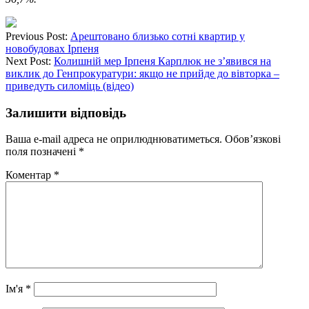
Previous Post:
Арештовано близько сотні квартир у
новобудовах Ірпеня
Next Post:
Колишній мер Ірпеня Карплюк не з’явився на
виклик до Генпрокуратури: якщо не прийде до вівторка –
приведуть силоміць (відео)
Залишити відповідь
Ваша e-mail адреса не оприлюднюватиметься.
Обов’язкові
поля позначені
*
Коментар
*
Ім'я
*