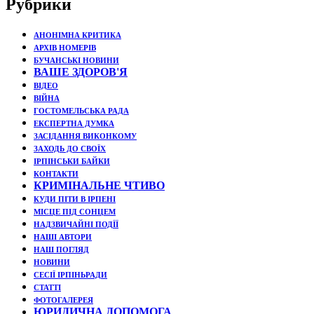
Рубрики
АНОНІМНА КРИТИКА
АРХІВ НОМЕРІВ
БУЧАНСЬКІ НОВИНИ
ВАШЕ ЗДОРОВ'Я
ВІДЕО
ВІЙНА
ГОСТОМЕЛЬСЬКА РАДА
ЕКСПЕРТНА ДУМКА
ЗАСІДАННЯ ВИКОНКОМУ
ЗАХОДЬ ДО СВОЇХ
ІРПІНСЬКИ БАЙКИ
КОНТАКТИ
КРИМІНАЛЬНЕ ЧТИВО
КУДИ ПІТИ В ІРПЕНІ
МІСЦЕ ПІД СОНЦЕМ
НАДЗВИЧАЙНІ ПОДЇЇ
НАШІ АВТОРИ
НАШ ПОГЛЯД
НОВИНИ
СЕСІЇ ІРПІНЬРАДИ
СТАТТІ
ФОТОГАЛЕРЕЯ
ЮРИДИЧНА ДОПОМОГА