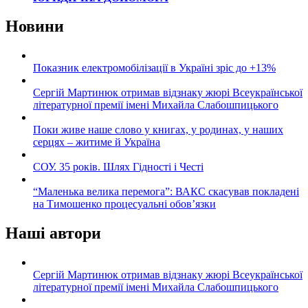
Новини
Показник електромобілізації в Україні зріс до +13%
Сергій Мартинюк отримав відзнаку жюрі Всеукраїнської
літературної премії імені Михайла Слабошпицького
Поки живе наше слово у книгах, у родинах, у наших
серцях – житиме й Україна
СОУ. 35 років. Шлях Гідності і Честі
“Маленька велика перемога”: ВАКС скасував покладені
на Тимошенко процесуальні обов’язки
Наші автори
Сергій Мартинюк отримав відзнаку жюрі Всеукраїнської
літературної премії імені Михайла Слабошпицького