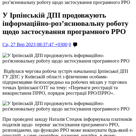
роз’яснювальну роботу щодо застосування програмного РРО
У Ірпінській ДПІ продовжують
інформаційно-роз’яснювальну роботу
щодо застосування програмного РРО
Ср, 27 Вер 2023 08:37:47 +0300
0
Відбулася чергова робоча зустріч начальниці Ірпінської ДПІ
ГУ ДПС у Київській області з фізичними особами-
підприємцями безпосередньо на робочих місцях у торгових
точках Ірпінської ОТГ на тему: «Переваги реєстрації та
використання ПРРО, порядок реєстрації РРО/ПРРО».
При проведені заходу Наталія Стецюк інформувала платників
податків щодо переваг застосування програмного РРО,
розповідаючи, що функцію РРО може виконувати будь-який е-
пристрій, а саме: смартфон, планшет, ноутбук, в якому