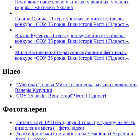
Поки живе наше слово у книгах, у родинах, у наших
серцях – житиме й Україна
Галина Сливка: Літературно-музичний фестиваль-
конкурс «СОУ. 35 років. Віхи історії Честі і Гідності».
Віктор Кучерук: Літературно-музичний фестиваль-
конкурс «СОУ. 35 років. Віхи історії Честі і Гідності».
Мила Василенко: Літературно-музичний фестиваль-
конкурс «СОУ. 35 років. Віхи історії Честі і Гідності».
Відео
“Мій брат”, слова Микола Гриценка, музика і виконання
Валерія Козупиці
СОУ. 35 років. Віхи історії Честі і Гідності
Фотогалерея
Петанк-клуб ІРПІНЬ здобув 3-тє місце турніру на честь
визволення міста (+ фото, відео)
Успіхи ірпінських петанкістів на Чемпіонаті України в
Хусті (+ фото)