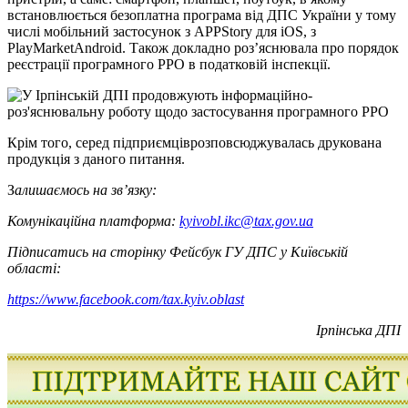
встановлюється безоплатна програма від ДПС України у тому
числі мобільний застосунок з APPStory для iOS, з
PlayMarketAndroid. Також докладно роз’яснювала про порядок
реєстрації програмного РРО в податковій інспекції.
Крім того, серед підприємціврозповсюджувалась друкована
продукція з даного питання.
З
алишаємось на зв’язку:
Комунікаційна платформа:
kyivobl.ikc@tax.gov.ua
Підписатись на сторінку Фейсбук ГУ ДПС у Київській
області:
https://www.facebook.com/tax.kyiv.oblast
Ірпінська ДПІ