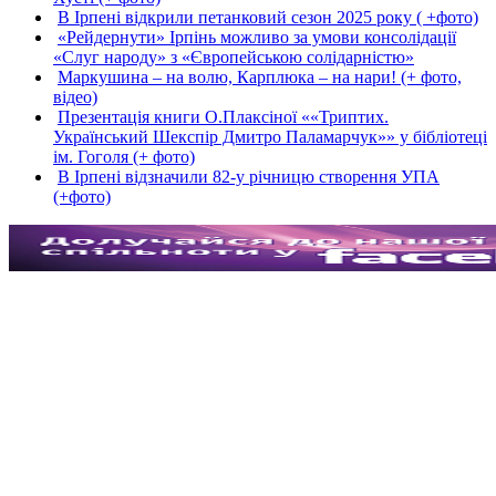
В Ірпені відкрили петанковий сезон 2025 року ( +фото)
«Рейдернути» Ірпінь можливо за умови консолідації
«Слуг народу» з «Європейською солідарністю»
Маркушина – на волю, Карплюка – на нари! (+ фото,
відео)
Презентація книги О.Плаксіної ««Триптих.
Український Шекспір Дмитро Паламарчук»» у бібліотеці
ім. Гоголя (+ фото)
В Ірпені відзначили 82-у річницю створення УПА
(+фото)