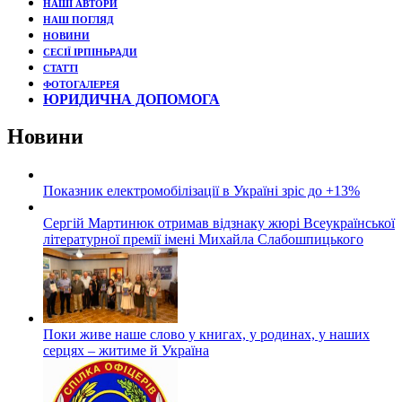
НАШІ АВТОРИ
НАШ ПОГЛЯД
НОВИНИ
СЕСІЇ ІРПІНЬРАДИ
СТАТТІ
ФОТОГАЛЕРЕЯ
ЮРИДИЧНА ДОПОМОГА
Новини
Показник електромобілізації в Україні зріс до +13%
Сергій Мартинюк отримав відзнаку жюрі Всеукраїнської
літературної премії імені Михайла Слабошпицького
Поки живе наше слово у книгах, у родинах, у наших
серцях – житиме й Україна