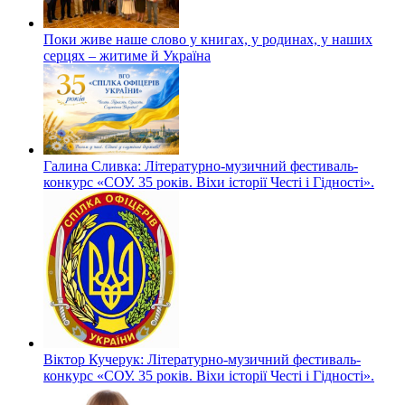
Поки живе наше слово у книгах, у родинах, у наших
серцях – житиме й Україна
Галина Сливка: Літературно-музичний фестиваль-
конкурс «СОУ. 35 років. Віхи історії Честі і Гідності».
Віктор Кучерук: Літературно-музичний фестиваль-
конкурс «СОУ. 35 років. Віхи історії Честі і Гідності».