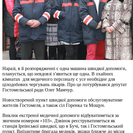
Наразі, в її розпорядженні є одна машина швидкої допомоги,
планується, що невдовзі з’явиться ще одна. В охайних
кімнатах для медичного персоналу є усе необхідне для
цілодобових чергувань лікарів. Про це потурбувався депутат
Гостомельської ради Олег Мамчур.
Новостворений пункт швидкої допомоги обслуговуватиме
жителів Гостомеля, а також сіл Горенка та Мощун.
Виклик екстреної медичної допомоги відбуватиметься за
звичним номером «103». Дзвінок реєструватиметься як
станція Ірпінської швидкої, що в Бучі, так і Гостомельський
пункт. Виїздитиме бригада медиків, звідки ближче до місця