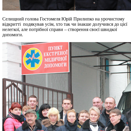
Селищний голова Гостомеля Юрій Прилипко на урочистому
відкритті подякував усім, хто так чи інакше долучився до цієї
нелегкої, але потрібної справи – створення своєї швидкої
допомоги.