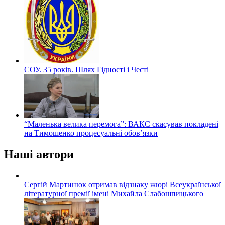
СОУ. 35 років. Шлях Гідності і Честі
“Маленька велика перемога”: ВАКС скасував покладені
на Тимошенко процесуальні обов’язки
Наші автори
Сергій Мартинюк отримав відзнаку жюрі Всеукраїнської
літературної премії імені Михайла Слабошпицького