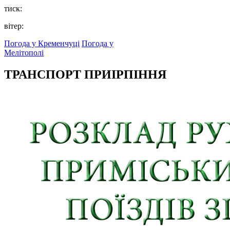
тиск:
вітер:
Погода у Кременчуці
Погода у
Мелітополі
ТРАНСПОРТ ПРИІРПІННЯ