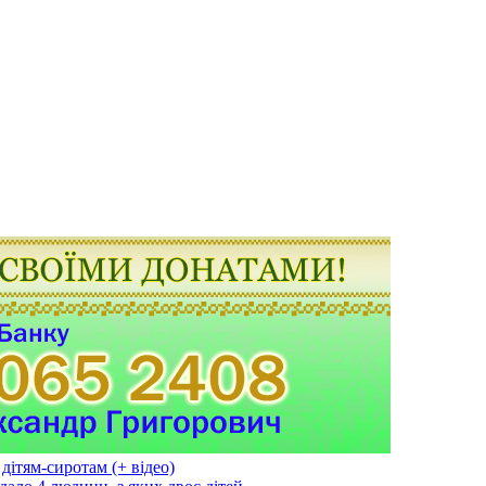
дітям-сиротам (+ відео)