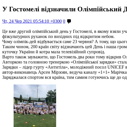
У Гостомелі відзначили Олімпійський Д
Чт, 24 Чер 2021 05:54:10 +0300
0
Це вже другий олімпійський день у Гостомелі, в якому взяли у
фізкультурних руханок по вихідних під відкритим небом.
Чому олімпік-дей відбувається саме 23 червня? А тому, що цьог
Таким чином, 200 країн світу відзначають цей День і наша гро
куточку України й котра мала телевізійний супровід.
Варто також зауважити, що Гостомель два роки тому відкрив Ол
Авторкою та головною тренеркою «Олімпійської зарядки» стала 
Зарядки – лідер гурту «Антитіла», молодіжний посол UNICEF в 
автор-виконавець Арсен Мірзоян, ведуча каналу «1+1» Марічка
Заряджалася спортом вся країна, тим самим готуючись ще до одні