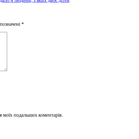
ало 4 людини, з яких двоє дітей
 позначені
*
для моїх подальших коментарів.