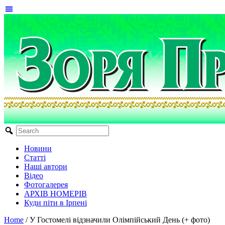
Новини
Статті
Наші автори
Відео
Фотогалерея
АРХІВ НОМЕРІВ
Куди піти в Ірпені
Home
/
У Гостомелі відзначили Олімпійський День (+ фото)