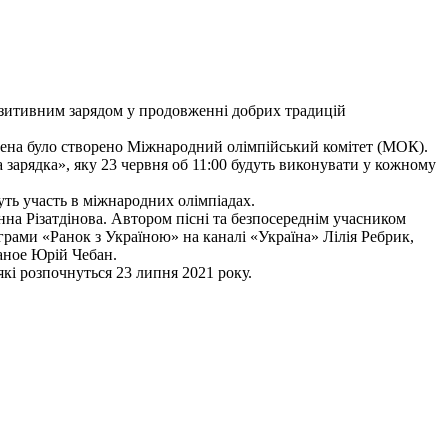
позитивним зарядом у продовженні добрих традицій
ертена було створено Міжнародний олімпійський комітет (МОК).
зарядка», яку 23 червня об 11:00 будуть виконувати у кожному
уть участь в міжнародних олімпіадах.
на Різатдінова. Автором пісні та безпосереднім учасником
рами «Ранок з Україною» на каналі «Україна» Лілія Ребрик,
аное Юрій Чебан.
 які розпочнуться 23 липня 2021 року.