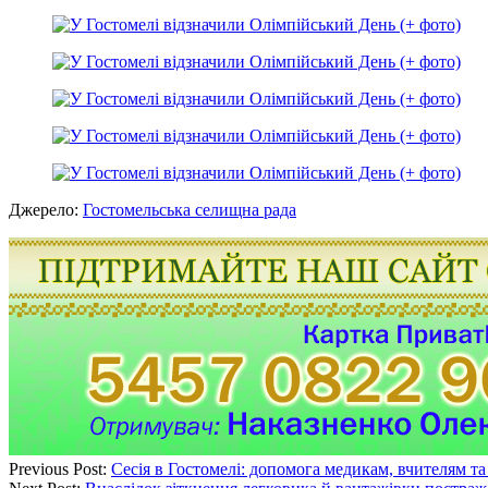
Джерело:
Гостомельська селищна рада
Previous Post:
Сесія в Гостомелі: допомога медикам, вчителям та 