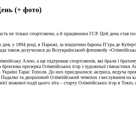
ень (+ фото)
часть не тільки спортсмени, а й працівники ГСР. Цей день став 
о дня, у 1894 році, в Парижі, за ініціативи барона П’єра де Куб
мада також долучилася до Всеукраїнський флешмобу «Олімпійська 
імпійську Алею, а ще підтримав спортсменів, які брали і братим
бронзова призерка Олімпійських ігор з художньої гімнастики Ан
Україні Тарас Тополя. До них приєдналися: актриса, ведуча прог
 Падалко та дворазовий Олімпійський чемпіон з веслування на к
єї знакової події цього літа – старту Олімпійських ігор в Токіо,