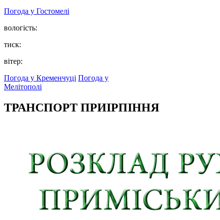
Погода у
Гостомелі
вологість:
тиск:
вітер:
Погода у Кременчуці
Погода у
Мелітополі
ТРАНСПОРТ ПРИІРПІННЯ