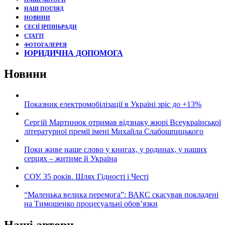
НАШ ПОГЛЯД
НОВИНИ
СЕСІЇ ІРПІНЬРАДИ
СТАТТІ
ФОТОГАЛЕРЕЯ
ЮРИДИЧНА ДОПОМОГА
Новини
Показник електромобілізації в Україні зріс до +13%
Сергій Мартинюк отримав відзнаку жюрі Всеукраїнської
літературної премії імені Михайла Слабошпицького
Поки живе наше слово у книгах, у родинах, у наших
серцях – житиме й Україна
СОУ. 35 років. Шлях Гідності і Честі
“Маленька велика перемога”: ВАКС скасував покладені
на Тимошенко процесуальні обов’язки