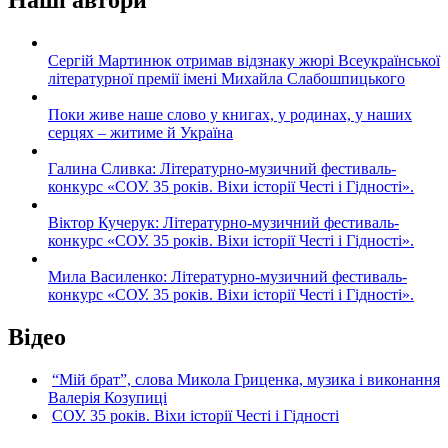
Наші автори
Сергій Мартинюк отримав відзнаку жюрі Всеукраїнської
літературної премії імені Михайла Слабошпицького
Поки живе наше слово у книгах, у родинах, у наших
серцях – житиме й Україна
Галина Сливка: Літературно-музичний фестиваль-
конкурс «СОУ. 35 років. Віхи історії Честі і Гідності».
Віктор Кучерук: Літературно-музичний фестиваль-
конкурс «СОУ. 35 років. Віхи історії Честі і Гідності».
Мила Василенко: Літературно-музичний фестиваль-
конкурс «СОУ. 35 років. Віхи історії Честі і Гідності».
Відео
“Мій брат”, слова Микола Гриценка, музика і виконання
Валерія Козупиці
СОУ. 35 років. Віхи історії Честі і Гідності