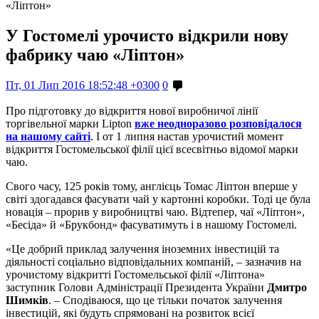
«Ліптон»
У Гостомелі урочисто відкрили нову
фабрику чаю «Ліптон»
Пт, 01 Лип 2016 18:52:48 +0300
0
Про підготовку до відкриття нової виробничої лінії
торгівельної марки Lipton
вже неодноразово розповідалося
на нашому сайті
. І от 1 липня настав урочистий момент
відкриття Гостомельської філії цієї всесвітньо відомої марки
чаю.
Свого часу, 125 років тому, англієць Томас Ліптон вперше у
світі здогадався фасувати чай у картонні коробки. Тоді це була
новація – прорив у виробництві чаю. Відтепер, чаї «Ліптон»,
«Бесіда» й «Брукбонд» фасуватимуть і в нашому Гостомелі.
«Це добрий приклад залучення іноземних інвестицій та
діяльності соціально відповідальних компаній, – зазначив на
урочистому відкритті Гостомельської філії «Ліптона»
заступник Голови Адміністрації Президента України
Дмитро
Шимків
. – Сподіваюся, що це тільки початок залучення
інвестицій, які будуть спрямовані на розвиток всієї