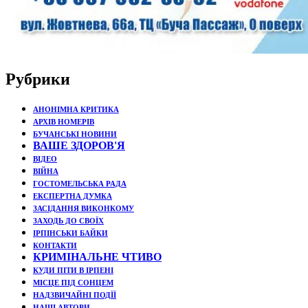
Рубрики
АНОНІМНА КРИТИКА
АРХІВ НОМЕРІВ
БУЧАНСЬКІ НОВИНИ
ВАШЕ ЗДОРОВ'Я
ВІДЕО
ВІЙНА
ГОСТОМЕЛЬСЬКА РАДА
ЕКСПЕРТНА ДУМКА
ЗАСІДАННЯ ВИКОНКОМУ
ЗАХОДЬ ДО СВОЇХ
ІРПІНСЬКИ БАЙКИ
КОНТАКТИ
КРИМІНАЛЬНЕ ЧТИВО
КУДИ ПІТИ В ІРПЕНІ
МІСЦЕ ПІД СОНЦЕМ
НАДЗВИЧАЙНІ ПОДЇЇ
НАШІ АВТОРИ