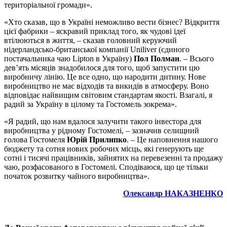
територіальної громади».
«Хто сказав, що в Україні неможливо вести бізнес? Відкриття
цієї фабрики – яскравий приклад того, як чудові ідеї
втілюються в життя, – сказав головний керуючий
нідерландсько-британської компанії Uniliver (єдиного
постачальника чаю Lipton в Україну)
Пол Полман
. – Всього
дев’ять місяців знадобилося для того, щоб запустити цю
виробничу лінію. Це все одно, що народити дитину. Нове
виробництво не має відходів та викидів в атмосферу. Воно
відповідає найвищим світовим стандартам якості. Взагалі, я
радий за Україну в цілому та Гостомель зокрема».
«Я радий, що нам вдалося залучити такого інвестора для
виробництва у рідному Гостомелі, – зазначив селищний
голова Гостомеля
Юрій Прилипко
. – Це наповнення нашого
бюджету та сотня нових робочих місць, які генерують ще
сотні і тисячі працівників, зайнятих на перевезенні та продажу
чаю, розфасованого в Гостомелі. Сподіваюся, що це тільки
початок розвитку чайного виробництва».
Олександр НАКАЗНЕНКО