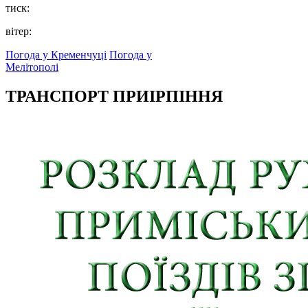
тиск:
вітер:
Погода у Кременчуці
Погода у
Мелітополі
ТРАНСПОРТ ПРИІРПІННЯ