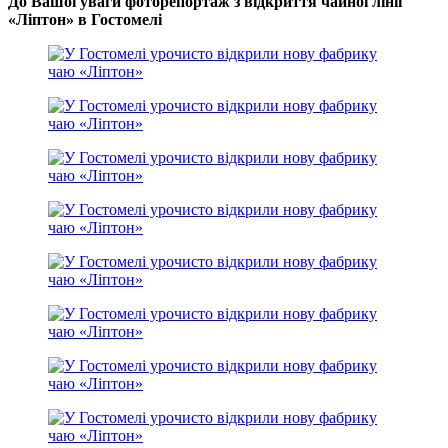
До Вашої уваги фоторепортаж з відкриття чайної лінії
«Ліптон» в Гостомелі