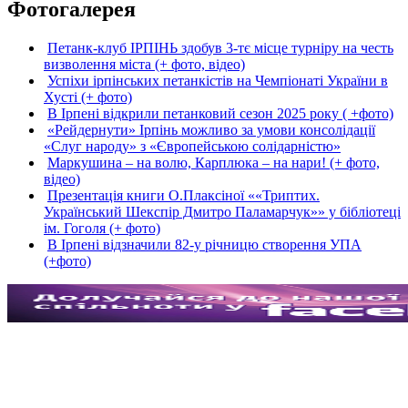
Фотогалерея
Петанк-клуб ІРПІНЬ здобув 3-тє місце турніру на честь
визволення міста (+ фото, відео)
Успіхи ірпінських петанкістів на Чемпіонаті України в
Хусті (+ фото)
В Ірпені відкрили петанковий сезон 2025 року ( +фото)
«Рейдернути» Ірпінь можливо за умови консолідації
«Слуг народу» з «Європейською солідарністю»
Маркушина – на волю, Карплюка – на нари! (+ фото,
відео)
Презентація книги О.Плаксіної ««Триптих.
Український Шекспір Дмитро Паламарчук»» у бібліотеці
ім. Гоголя (+ фото)
В Ірпені відзначили 82-у річницю створення УПА
(+фото)