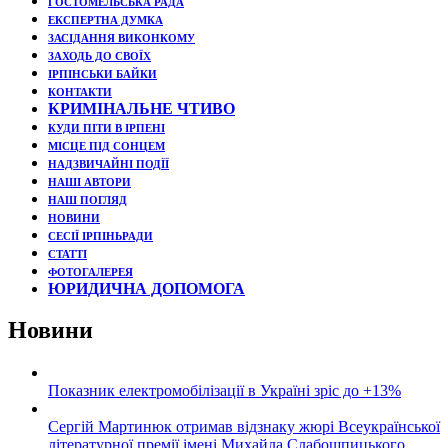
ГОСТОМЕЛЬСЬКА РАДА
ЕКСПЕРТНА ДУМКА
ЗАСІДАННЯ ВИКОНКОМУ
ЗАХОДЬ ДО СВОЇХ
ІРПІНСЬКИ БАЙКИ
КОНТАКТИ
КРИМІНАЛЬНЕ ЧТИВО
КУДИ ПІТИ В ІРПЕНІ
МІСЦЕ ПІД СОНЦЕМ
НАДЗВИЧАЙНІ ПОДЇЇ
НАШІ АВТОРИ
НАШ ПОГЛЯД
НОВИНИ
СЕСІЇ ІРПІНЬРАДИ
СТАТТІ
ФОТОГАЛЕРЕЯ
ЮРИДИЧНА ДОПОМОГА
Новини
Показник електромобілізації в Україні зріс до +13%
Сергій Мартинюк отримав відзнаку жюрі Всеукраїнської
літературної премії імені Михайла Слабошпицького