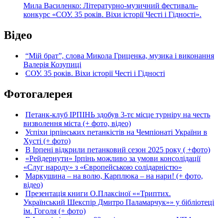
Мила Василенко: Літературно-музичний фестиваль-
конкурс «СОУ. 35 років. Віхи історії Честі і Гідності».
Відео
“Мій брат”, слова Микола Гриценка, музика і виконання
Валерія Козупиці
СОУ. 35 років. Віхи історії Честі і Гідності
Фотогалерея
Петанк-клуб ІРПІНЬ здобув 3-тє місце турніру на честь
визволення міста (+ фото, відео)
Успіхи ірпінських петанкістів на Чемпіонаті України в
Хусті (+ фото)
В Ірпені відкрили петанковий сезон 2025 року ( +фото)
«Рейдернути» Ірпінь можливо за умови консолідації
«Слуг народу» з «Європейською солідарністю»
Маркушина – на волю, Карплюка – на нари! (+ фото,
відео)
Презентація книги О.Плаксіної ««Триптих.
Український Шекспір Дмитро Паламарчук»» у бібліотеці
ім. Гоголя (+ фото)