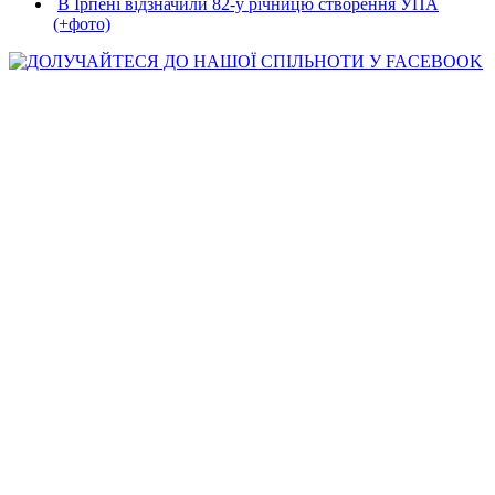
В Ірпені відзначили 82-у річницю створення УПА
(+фото)