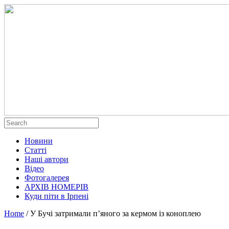
Новини
Статті
Наші автори
Відео
Фотогалерея
АРХІВ НОМЕРІВ
Куди піти в Ірпені
Home
/
У Бучі затримали п’яного за кермом із коноплею