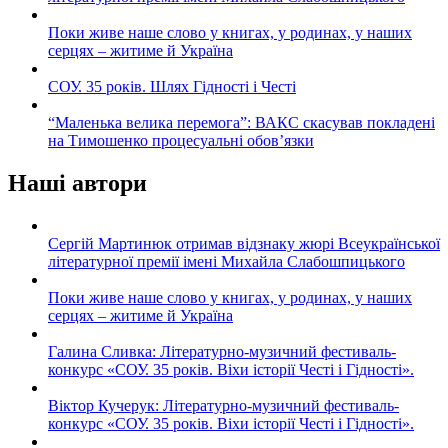
Поки живе наше слово у книгах, у родинах, у наших
серцях – житиме й Україна
СОУ. 35 років. Шлях Гідності і Честі
“Маленька велика перемога”: ВАКС скасував покладені
на Тимошенко процесуальні обов’язки
Наші автори
Сергій Мартинюк отримав відзнаку жюрі Всеукраїнської
літературної премії імені Михайла Слабошпицького
Поки живе наше слово у книгах, у родинах, у наших
серцях – житиме й Україна
Галина Сливка: Літературно-музичний фестиваль-
конкурс «СОУ. 35 років. Віхи історії Честі і Гідності».
Віктор Кучерук: Літературно-музичний фестиваль-
конкурс «СОУ. 35 років. Віхи історії Честі і Гідності».