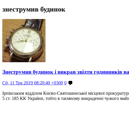
знеструмив будинок
Знеструмив будинок і викрав звідти годинників ва
Сб, 11 Тра 2019 08:20:40 +0300
0
Ірпінським відділом Києво-Святошинської місцевої прокуратури
5 ст. 185 КК України, тобто в таємному викраденні чужого май