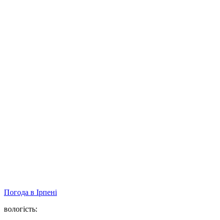
Погода в
Ірпені
вологість: