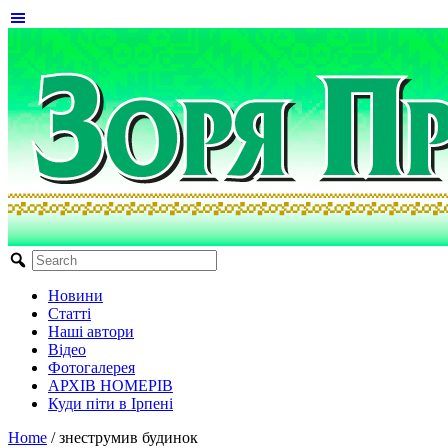
Новини
Статті
Наші автори
Відео
Фотогалерея
АРХІВ НОМЕРІВ
Куди піти в Ірпені
Home
/
знеструмив будинок