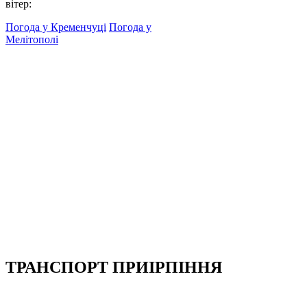
вітер:
Погода у Кременчуці
Погода у
Мелітополі
ТРАНСПОРТ ПРИІРПІННЯ