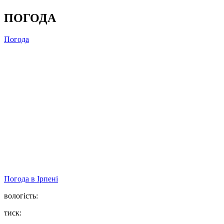
ПОГОДА
Погода
Погода в
Ірпені
вологість:
тиск: