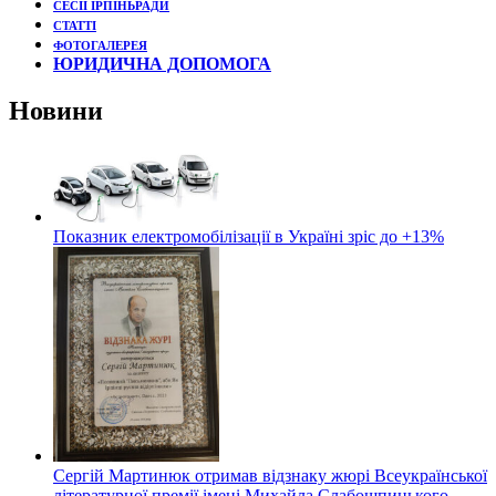
СЕСІЇ ІРПІНЬРАДИ
СТАТТІ
ФОТОГАЛЕРЕЯ
ЮРИДИЧНА ДОПОМОГА
Новини
Показник електромобілізації в Україні зріс до +13%
Сергій Мартинюк отримав відзнаку жюрі Всеукраїнської
літературної премії імені Михайла Слабошпицького