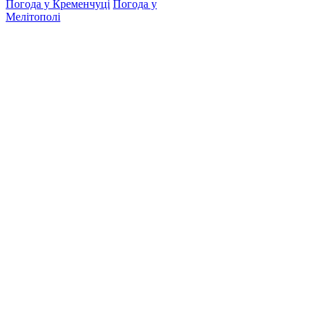
Погода у Кременчуці
Погода у
Мелітополі