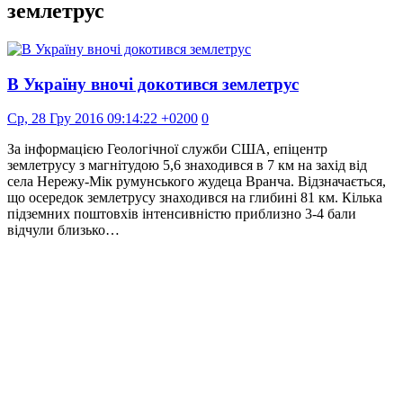
землетрус
В Україну вночі докотився землетрус
Ср, 28 Гру 2016 09:14:22 +0200
0
За інформацією Геологічної служби США, епіцентр
землетрусу з магнітудою 5,6 знаходився в 7 км на захід від
села Нережу-Мік румунського жудеца Вранча. Відзначається,
що осередок землетрусу знаходився на глибині 81 км. Кілька
підземних поштовхів інтенсивністю приблизно 3-4 бали
відчули близько…