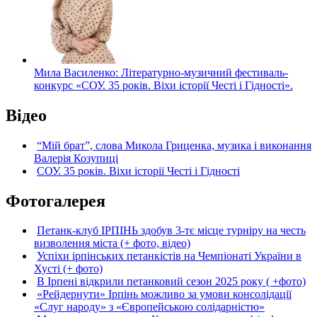
Мила Василенко: Літературно-музичний фестиваль-
конкурс «СОУ. 35 років. Віхи історії Честі і Гідності».
Відео
“Мій брат”, слова Микола Гриценка, музика і виконання
Валерія Козупиці
СОУ. 35 років. Віхи історії Честі і Гідності
Фотогалерея
Петанк-клуб ІРПІНЬ здобув 3-тє місце турніру на честь
визволення міста (+ фото, відео)
Успіхи ірпінських петанкістів на Чемпіонаті України в
Хусті (+ фото)
В Ірпені відкрили петанковий сезон 2025 року ( +фото)
«Рейдернути» Ірпінь можливо за умови консолідації
«Слуг народу» з «Європейською солідарністю»