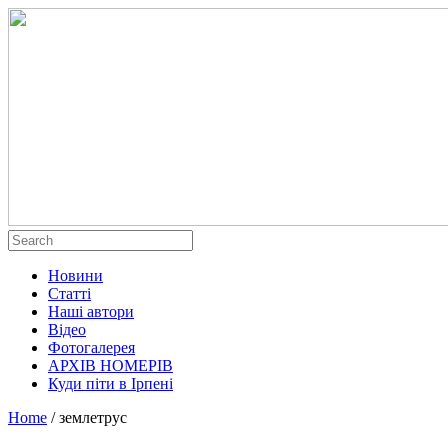
Новини
Статті
Наші автори
Відео
Фотогалерея
АРХІВ НОМЕРІВ
Куди піти в Ірпені
Home
/
землетрус