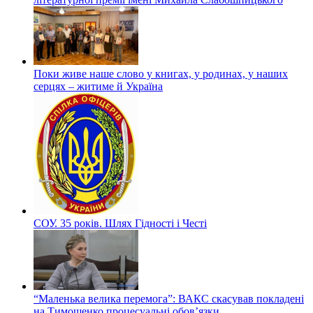
Поки живе наше слово у книгах, у родинах, у наших
серцях – житиме й Україна
СОУ. 35 років. Шлях Гідності і Честі
“Маленька велика перемога”: ВАКС скасував покладені
на Тимошенко процесуальні обов’язки