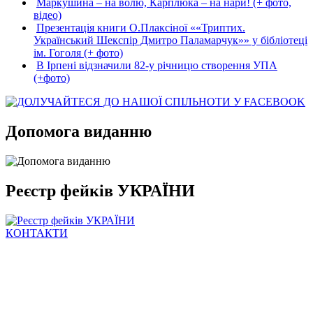
Маркушина – на волю, Карплюка – на нари! (+ фото,
відео)
Презентація книги О.Плаксіної ««Триптих.
Український Шекспір Дмитро Паламарчук»» у бібліотеці
ім. Гоголя (+ фото)
В Ірпені відзначили 82-у річницю створення УПА
(+фото)
Допомога виданню
Реєстр фейків УКРАЇНИ
КОНТАКТИ