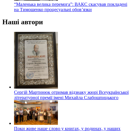
“Маленька велика перемога”: ВАКС скасував покладені
на Тимошенко процесуальні обов’язки
Наші автори
Сергій Мартинюк отримав відзнаку жюрі Всеукраїнської
літературної премії імені Михайла Слабошпицького
Поки живе наше слово у книгах, у родинах, у наших