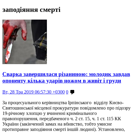
заподіяння смерті
Сварка завершилася різаниною: молодик завдав
опоненту кілька ударів ножом в живіт і груди
Вт, 28 Тра 2019 06:57:30 +0300
0
За процесуального керівництва Ірпінського відділу Києво-
Святошинської місцевої прокуратури повідомлено про підозру
19-річному хлопцю у вчиненні кримінального
правопорушення, передбаченого ч. 2 ст. 15, ч. 1 ст. 115 КК
України (закінчений замах на вбивство, тобто умисне
протиправне заподіяння смерті іншій людині). Установлено,