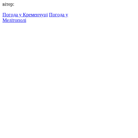
вітер:
Погода у Кременчуці
Погода у
Мелітополі