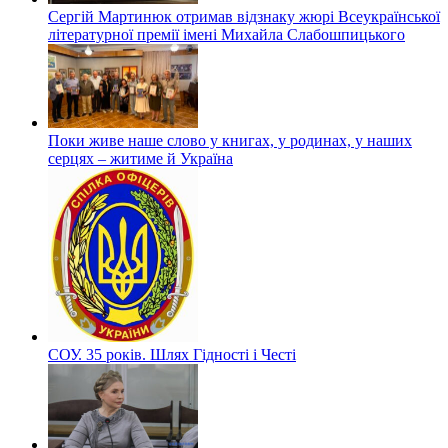
Сергій Мартинюк отримав відзнаку жюрі Всеукраїнської
літературної премії імені Михайла Слабошпицького
Поки живе наше слово у книгах, у родинах, у наших
серцях – житиме й Україна
СОУ. 35 років. Шлях Гідності і Честі