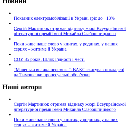
Новини
Показник електромобілізації в Україні зріс до +13%
Сергій Мартинюк отримав відзнаку жюрі Всеукраїнської
літературної премії імені Михайла Слабошпицького
Поки живе наше слово у книгах, у родинах, у наших
серцях – житиме й Україна
СОУ. 35 років. Шлях Гідності і Честі
“Маленька велика перемога”: ВАКС скасував покладені
на Тимошенко процесуальні обов’язки
Наші автори
Сергій Мартинюк отримав відзнаку жюрі Всеукраїнської
літературної премії імені Михайла Слабошпицького
Поки живе наше слово у книгах, у родинах, у наших
серцях – житиме й Україна