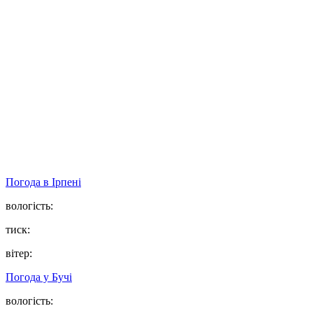
Погода в
Ірпені
вологість:
тиск:
вітер:
Погода у
Бучі
вологість: