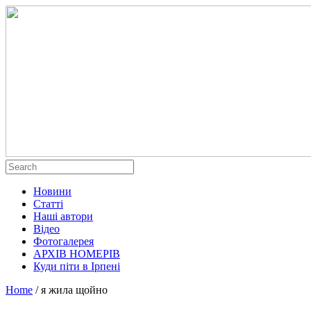
Новини
Статті
Наші автори
Відео
Фотогалерея
АРХІВ НОМЕРІВ
Куди піти в Ірпені
Home
/
я жила щойно