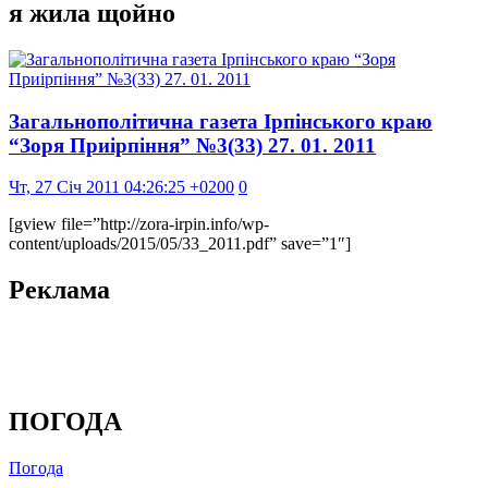
я жила щойно
Загальнополітична газета Ірпінського краю
“Зоря Приірпіння” №3(33) 27. 01. 2011
Чт, 27 Січ 2011 04:26:25 +0200
0
[gview file=”http://zora-irpin.info/wp-
content/uploads/2015/05/33_2011.pdf” save=”1″]
Реклама
ПОГОДА
Погода