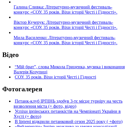
Галина Сливка: Літературно-музичний фестиваль-
конкурс «СОУ. 35 років. Віхи історії Честі і Гідності».
Віктор Кучерук: Літературно-музичний фестиваль-
конкурс «СОУ. 35 років. Віхи історії Честі і Гідності».
Мила Василенко: Літературно-музичний фестиваль-
конкурс «СОУ. 35 років. Віхи історії Честі і Гідності».
Відео
“Мій брат”, слова Микола Гриценка, музика і виконання
Валерія Козупиці
СОУ. 35 років. Віхи історії Честі і Гідності
Фотогалерея
Петанк-клуб ІРПІНЬ здобув 3-тє місце турніру на честь
визволення міста (+ фото, відео)
Успіхи ірпінських петанкістів на Чемпіонаті України в
Хусті (+ фото)
В Ірпені відкрили петанковий сезон 2025 року ( +фото)
«Рейдернути» Ірпінь можливо за умови консолідації