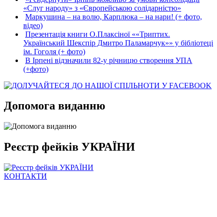
«Слуг народу» з «Європейською солідарністю»
Маркушина – на волю, Карплюка – на нари! (+ фото,
відео)
Презентація книги О.Плаксіної ««Триптих.
Український Шекспір Дмитро Паламарчук»» у бібліотеці
ім. Гоголя (+ фото)
В Ірпені відзначили 82-у річницю створення УПА
(+фото)
Допомога виданню
Реєстр фейків УКРАЇНИ
КОНТАКТИ