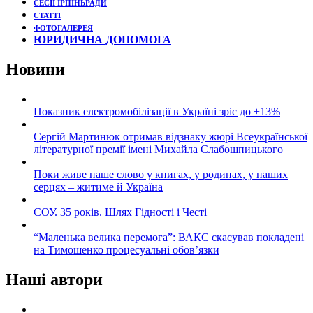
СЕСІЇ ІРПІНЬРАДИ
СТАТТІ
ФОТОГАЛЕРЕЯ
ЮРИДИЧНА ДОПОМОГА
Новини
Показник електромобілізації в Україні зріс до +13%
Сергій Мартинюк отримав відзнаку жюрі Всеукраїнської
літературної премії імені Михайла Слабошпицького
Поки живе наше слово у книгах, у родинах, у наших
серцях – житиме й Україна
СОУ. 35 років. Шлях Гідності і Честі
“Маленька велика перемога”: ВАКС скасував покладені
на Тимошенко процесуальні обов’язки
Наші автори