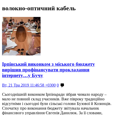
волокно-оптичний кабель
Ірпінський виконком з міського бюджету
вирішив профінансувати прокладання
інтернету…у Бучу
Вт, 21 Тра 2019 11:46:58 +0300
0
Сьогоднішній виконком Ірпіньради зібрав чимало народу –
мало не повний склад учасників. Вже півроку традиційно
відсутніми і сьогодні були сільські голови Бузової й Козинців.
Спочатку про виконання бюджету звітувала начальник
фінансового управління Євгенія Данилюк. За її словами,