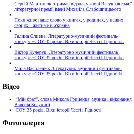
Сергій Мартинюк отримав відзнаку жюрі Всеукраїнської
літературної премії імені Михайла Слабошпицького
Поки живе наше слово у книгах, у родинах, у наших
серцях – житиме й Україна
Галина Сливка: Літературно-музичний фестиваль-
конкурс «СОУ. 35 років. Віхи історії Честі і Гідності».
Віктор Кучерук: Літературно-музичний фестиваль-
конкурс «СОУ. 35 років. Віхи історії Честі і Гідності».
Мила Василенко: Літературно-музичний фестиваль-
конкурс «СОУ. 35 років. Віхи історії Честі і Гідності».
Відео
“Мій брат”, слова Микола Гриценка, музика і виконання
Валерія Козупиці
СОУ. 35 років. Віхи історії Честі і Гідності
Фотогалерея