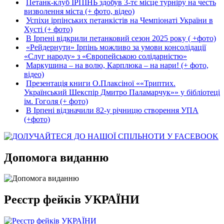
Петанк-клуб ІРПІНЬ здобув 3-тє місце турніру на честь
визволення міста (+ фото, відео)
Успіхи ірпінських петанкістів на Чемпіонаті України в
Хусті (+ фото)
В Ірпені відкрили петанковий сезон 2025 року ( +фото)
«Рейдернути» Ірпінь можливо за умови консолідації
«Слуг народу» з «Європейською солідарністю»
Маркушина – на волю, Карплюка – на нари! (+ фото,
відео)
Презентація книги О.Плаксіної ««Триптих.
Український Шекспір Дмитро Паламарчук»» у бібліотеці
ім. Гоголя (+ фото)
В Ірпені відзначили 82-у річницю створення УПА
(+фото)
Допомога виданню
Реєстр фейків УКРАЇНИ