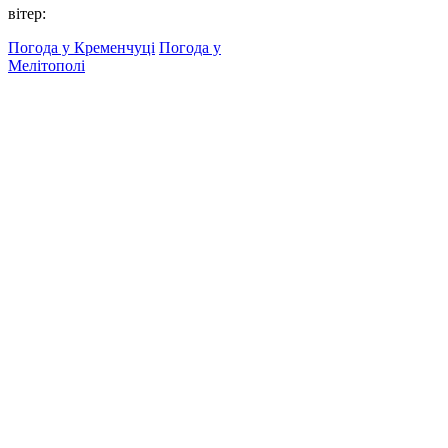
вітер:
Погода у Кременчуці
Погода у
Мелітополі