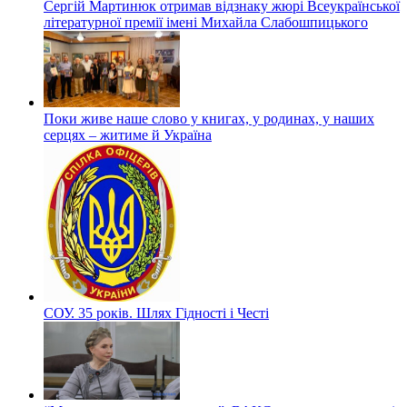
Сергій Мартинюк отримав відзнаку жюрі Всеукраїнської
літературної премії імені Михайла Слабошпицького
Поки живе наше слово у книгах, у родинах, у наших
серцях – житиме й Україна
СОУ. 35 років. Шлях Гідності і Честі