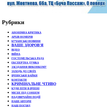
Рубрики
АНОНІМНА КРИТИКА
АРХІВ НОМЕРІВ
БУЧАНСЬКІ НОВИНИ
ВАШЕ ЗДОРОВ'Я
ВІДЕО
ВІЙНА
ГОСТОМЕЛЬСЬКА РАДА
ЕКСПЕРТНА ДУМКА
ЗАСІДАННЯ ВИКОНКОМУ
ЗАХОДЬ ДО СВОЇХ
ІРПІНСЬКИ БАЙКИ
КОНТАКТИ
КРИМІНАЛЬНЕ ЧТИВО
КУДИ ПІТИ В ІРПЕНІ
МІСЦЕ ПІД СОНЦЕМ
НАДЗВИЧАЙНІ ПОДЇЇ
НАШІ АВТОРИ
НАШ ПОГЛЯД