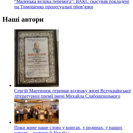
“Маленька велика перемога”: ВАКС скасував покладені
на Тимошенко процесуальні обов’язки
Наші автори
Сергій Мартинюк отримав відзнаку жюрі Всеукраїнської
літературної премії імені Михайла Слабошпицького
Поки живе наше слово у книгах, у родинах, у наших
серцях – житиме й Україна