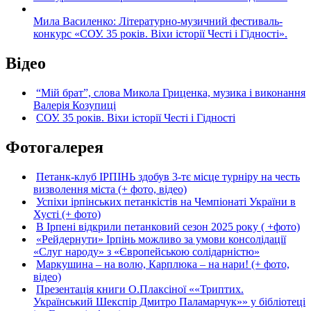
Мила Василенко: Літературно-музичний фестиваль-
конкурс «СОУ. 35 років. Віхи історії Честі і Гідності».
Відео
“Мій брат”, слова Микола Гриценка, музика і виконання
Валерія Козупиці
СОУ. 35 років. Віхи історії Честі і Гідності
Фотогалерея
Петанк-клуб ІРПІНЬ здобув 3-тє місце турніру на честь
визволення міста (+ фото, відео)
Успіхи ірпінських петанкістів на Чемпіонаті України в
Хусті (+ фото)
В Ірпені відкрили петанковий сезон 2025 року ( +фото)
«Рейдернути» Ірпінь можливо за умови консолідації
«Слуг народу» з «Європейською солідарністю»
Маркушина – на волю, Карплюка – на нари! (+ фото,
відео)
Презентація книги О.Плаксіної ««Триптих.
Український Шекспір Дмитро Паламарчук»» у бібліотеці