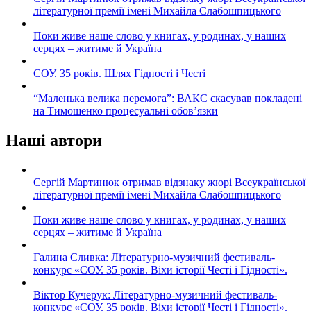
літературної премії імені Михайла Слабошпицького
Поки живе наше слово у книгах, у родинах, у наших
серцях – житиме й Україна
СОУ. 35 років. Шлях Гідності і Честі
“Маленька велика перемога”: ВАКС скасував покладені
на Тимошенко процесуальні обов’язки
Наші автори
Сергій Мартинюк отримав відзнаку жюрі Всеукраїнської
літературної премії імені Михайла Слабошпицького
Поки живе наше слово у книгах, у родинах, у наших
серцях – житиме й Україна
Галина Сливка: Літературно-музичний фестиваль-
конкурс «СОУ. 35 років. Віхи історії Честі і Гідності».
Віктор Кучерук: Літературно-музичний фестиваль-
конкурс «СОУ. 35 років. Віхи історії Честі і Гідності».