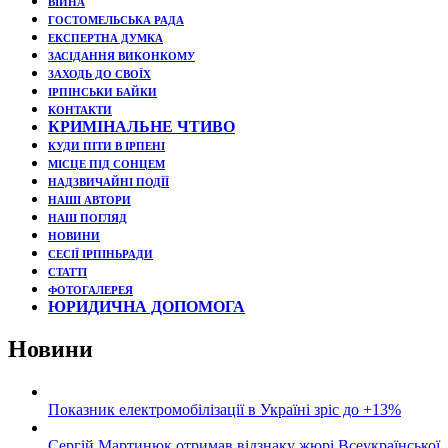
ВІЙНА
ГОСТОМЕЛЬСЬКА РАДА
ЕКСПЕРТНА ДУМКА
ЗАСІДАННЯ ВИКОНКОМУ
ЗАХОДЬ ДО СВОЇХ
ІРПІНСЬКИ БАЙКИ
КОНТАКТИ
КРИМІНАЛЬНЕ ЧТИВО
КУДИ ПІТИ В ІРПЕНІ
МІСЦЕ ПІД СОНЦЕМ
НАДЗВИЧАЙНІ ПОДЇЇ
НАШІ АВТОРИ
НАШ ПОГЛЯД
НОВИНИ
СЕСІЇ ІРПІНЬРАДИ
СТАТТІ
ФОТОГАЛЕРЕЯ
ЮРИДИЧНА ДОПОМОГА
Новини
Показник електромобілізації в Україні зріс до +13%
Сергій Мартинюк отримав відзнаку жюрі Всеукраїнської