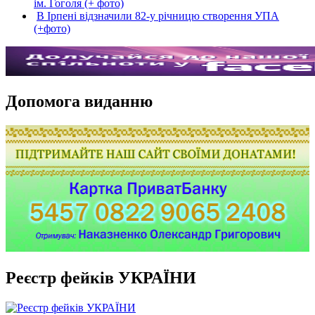
ім. Гоголя (+ фото)
В Ірпені відзначили 82-у річницю створення УПА
(+фото)
Допомога виданню
Реєстр фейків УКРАЇНИ