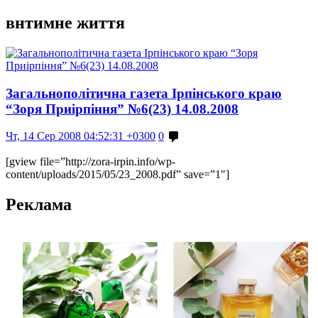
внтимне життя
Загальнополітична газета Ірпінського краю
“Зоря Приірпіння” №6(23) 14.08.2008
Чт, 14 Сер 2008 04:52:31 +0300
0
[gview file=”http://zora-irpin.info/wp-
content/uploads/2015/05/23_2008.pdf” save=”1″]
Реклама