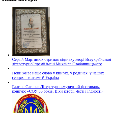
Сергій Мартинюк отримав відзнаку жюрі Всеукраїнської
літературної премії імені Михайла Слабошпицького
Поки живе наше слово у книгах, у родинах, у наших
серцях – житиме й Україна
Галина Сливка: Літературно-музичний фестиваль-
конкурс «СОУ. 35 років. Віхи історії Честі і Гідності».