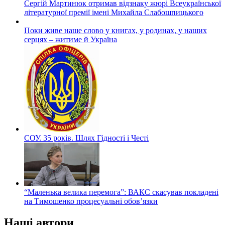
Сергій Мартинюк отримав відзнаку жюрі Всеукраїнської
літературної премії імені Михайла Слабошпицького
Поки живе наше слово у книгах, у родинах, у наших
серцях – житиме й Україна
СОУ. 35 років. Шлях Гідності і Честі
“Маленька велика перемога”: ВАКС скасував покладені
на Тимошенко процесуальні обов’язки
Наші автори