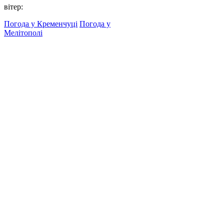
вітер:
Погода у Кременчуці
Погода у
Мелітополі