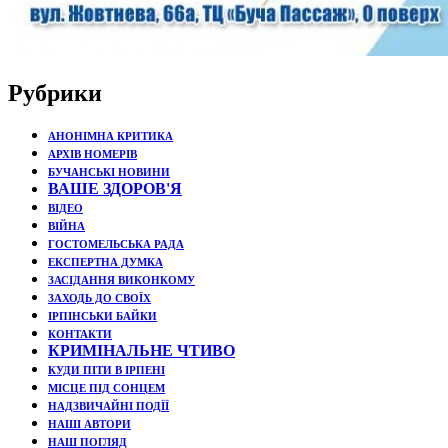
Рубрики
АНОНІМНА КРИТИКА
АРХІВ НОМЕРІВ
БУЧАНСЬКІ НОВИНИ
ВАШЕ ЗДОРОВ'Я
ВІДЕО
ВІЙНА
ГОСТОМЕЛЬСЬКА РАДА
ЕКСПЕРТНА ДУМКА
ЗАСІДАННЯ ВИКОНКОМУ
ЗАХОДЬ ДО СВОЇХ
ІРПІНСЬКИ БАЙКИ
КОНТАКТИ
КРИМІНАЛЬНЕ ЧТИВО
КУДИ ПІТИ В ІРПЕНІ
МІСЦЕ ПІД СОНЦЕМ
НАДЗВИЧАЙНІ ПОДЇЇ
НАШІ АВТОРИ
НАШ ПОГЛЯД