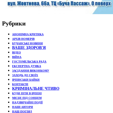
Рубрики
АНОНІМНА КРИТИКА
АРХІВ НОМЕРІВ
БУЧАНСЬКІ НОВИНИ
ВАШЕ ЗДОРОВ'Я
ВІДЕО
ВІЙНА
ГОСТОМЕЛЬСЬКА РАДА
ЕКСПЕРТНА ДУМКА
ЗАСІДАННЯ ВИКОНКОМУ
ЗАХОДЬ ДО СВОЇХ
ІРПІНСЬКИ БАЙКИ
КОНТАКТИ
КРИМІНАЛЬНЕ ЧТИВО
КУДИ ПІТИ В ІРПЕНІ
МІСЦЕ ПІД СОНЦЕМ
НАДЗВИЧАЙНІ ПОДЇЇ
НАШІ АВТОРИ
НАШ ПОГЛЯД