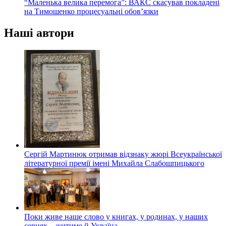
“Маленька велика перемога”: ВАКС скасував покладені
на Тимошенко процесуальні обов’язки
Наші автори
Сергій Мартинюк отримав відзнаку жюрі Всеукраїнської
літературної премії імені Михайла Слабошпицького
Поки живе наше слово у книгах, у родинах, у наших
серцях – житиме й Україна