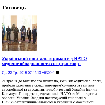
Тисовець
Український шпиталь отримав від НАТО
медичне обладнання та спецтранспорт
Ср, 22 Тра 2019 07:45:13 +0300
0
21 травня до військового шпиталю, який знаходиться в Ірпені,
прибула делегація у складі віце-прем’єр-міністра з питань
європейської та євроатлантичної інтеграції України Іванни
Климпуш-Цинцадзе, представників НАТО та Міністерства
оборони України. Завдяки налагодженій співпраці з
Північноатлантичним альянсом в українців є можливість