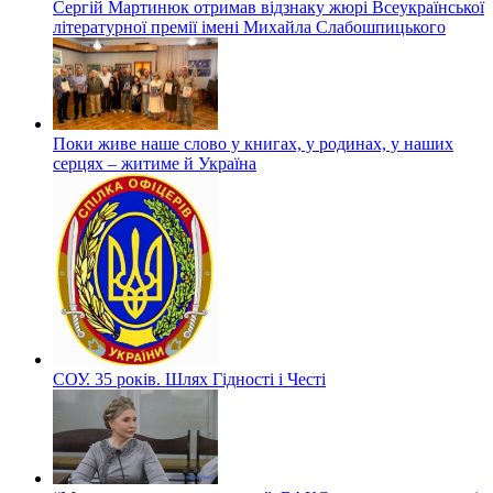
Сергій Мартинюк отримав відзнаку жюрі Всеукраїнської
літературної премії імені Михайла Слабошпицького
Поки живе наше слово у книгах, у родинах, у наших
серцях – житиме й Україна
СОУ. 35 років. Шлях Гідності і Честі