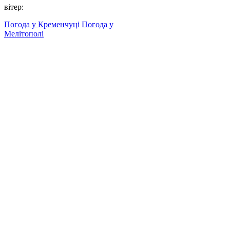
вітер:
Погода у Кременчуці
Погода у
Мелітополі