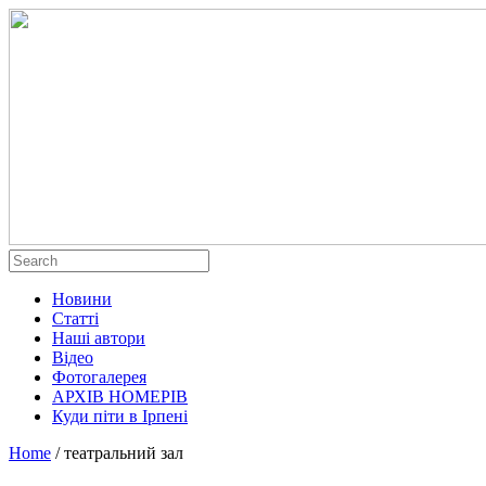
Новини
Статті
Наші автори
Відео
Фотогалерея
АРХІВ НОМЕРІВ
Куди піти в Ірпені
Home
/
театральний зал