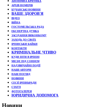
АНОНІМНА КРИТИКА
АРХІВ НОМЕРІВ
БУЧАНСЬКІ НОВИНИ
ВАШЕ ЗДОРОВ'Я
ВІДЕО
ВІЙНА
ГОСТОМЕЛЬСЬКА РАДА
ЕКСПЕРТНА ДУМКА
ЗАСІДАННЯ ВИКОНКОМУ
ЗАХОДЬ ДО СВОЇХ
ІРПІНСЬКИ БАЙКИ
КОНТАКТИ
КРИМІНАЛЬНЕ ЧТИВО
КУДИ ПІТИ В ІРПЕНІ
МІСЦЕ ПІД СОНЦЕМ
НАДЗВИЧАЙНІ ПОДЇЇ
НАШІ АВТОРИ
НАШ ПОГЛЯД
НОВИНИ
СЕСІЇ ІРПІНЬРАДИ
СТАТТІ
ФОТОГАЛЕРЕЯ
ЮРИДИЧНА ДОПОМОГА
Новини