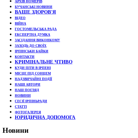
АРХІВ НОМЕРІВ
БУЧАНСЬКІ НОВИНИ
ВАШЕ ЗДОРОВ'Я
ВІДЕО
ВІЙНА
ГОСТОМЕЛЬСЬКА РАДА
ЕКСПЕРТНА ДУМКА
ЗАСІДАННЯ ВИКОНКОМУ
ЗАХОДЬ ДО СВОЇХ
ІРПІНСЬКИ БАЙКИ
КОНТАКТИ
КРИМІНАЛЬНЕ ЧТИВО
КУДИ ПІТИ В ІРПЕНІ
МІСЦЕ ПІД СОНЦЕМ
НАДЗВИЧАЙНІ ПОДЇЇ
НАШІ АВТОРИ
НАШ ПОГЛЯД
НОВИНИ
СЕСІЇ ІРПІНЬРАДИ
СТАТТІ
ФОТОГАЛЕРЕЯ
ЮРИДИЧНА ДОПОМОГА
Новини