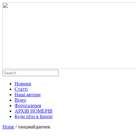
Новини
Статті
Наші автори
Відео
Фотогалерея
АРХІВ НОМЕРІВ
Куди піти в Ірпені
Home
/
танцмайданчик