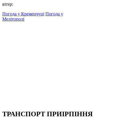
вітер:
Погода у Кременчуці
Погода у
Мелітополі
ТРАНСПОРТ ПРИІРПІННЯ