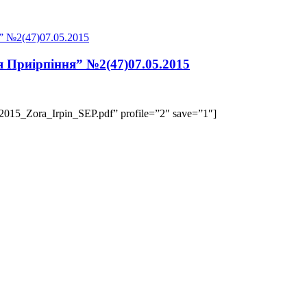
я Приірпіння” №2(47)07.05.2015
7_2015_Zora_Irpin_SEP.pdf” profile=”2″ save=”1″]