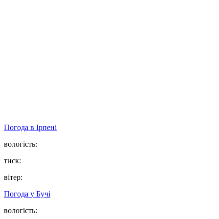
Погода в
Ірпені
вологість:
тиск:
вітер:
Погода у
Бучі
вологість: