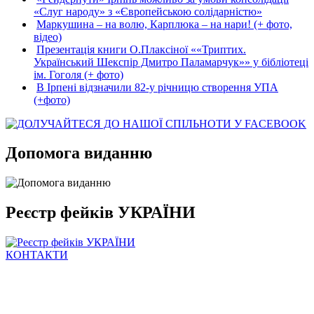
«Слуг народу» з «Європейською солідарністю»
Маркушина – на волю, Карплюка – на нари! (+ фото,
відео)
Презентація книги О.Плаксіної ««Триптих.
Український Шекспір Дмитро Паламарчук»» у бібліотеці
ім. Гоголя (+ фото)
В Ірпені відзначили 82-у річницю створення УПА
(+фото)
Допомога виданню
Реєстр фейків УКРАЇНИ
КОНТАКТИ