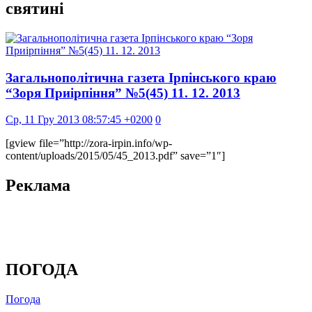
святині
Загальнополітична газета Ірпінського краю
“Зоря Приірпіння” №5(45) 11. 12. 2013
Ср, 11 Гру 2013 08:57:45 +0200
0
[gview file=”http://zora-irpin.info/wp-
content/uploads/2015/05/45_2013.pdf” save=”1″]
Реклама
ПОГОДА
Погода