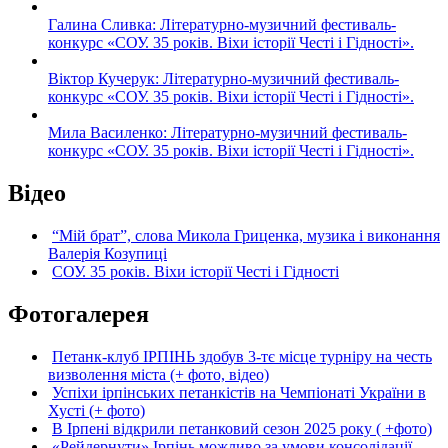
Галина Сливка: Літературно-музичний фестиваль-
конкурс «СОУ. 35 років. Віхи історії Честі і Гідності».
Віктор Кучерук: Літературно-музичний фестиваль-
конкурс «СОУ. 35 років. Віхи історії Честі і Гідності».
Мила Василенко: Літературно-музичний фестиваль-
конкурс «СОУ. 35 років. Віхи історії Честі і Гідності».
Відео
“Мій брат”, слова Микола Гриценка, музика і виконання
Валерія Козупиці
СОУ. 35 років. Віхи історії Честі і Гідності
Фотогалерея
Петанк-клуб ІРПІНЬ здобув 3-тє місце турніру на честь
визволення міста (+ фото, відео)
Успіхи ірпінських петанкістів на Чемпіонаті України в
Хусті (+ фото)
В Ірпені відкрили петанковий сезон 2025 року ( +фото)
«Рейдернути» Ірпінь можливо за умови консолідації