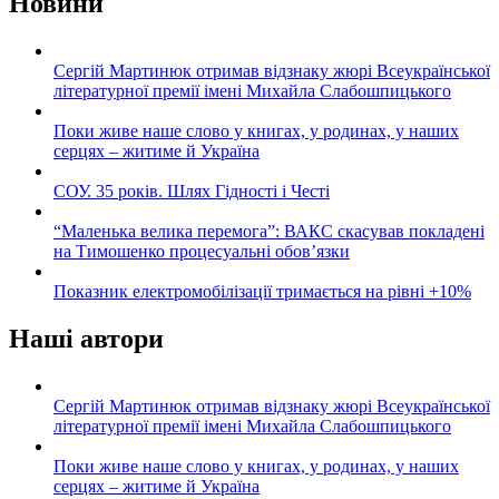
Новини
Сергій Мартинюк отримав відзнаку жюрі Всеукраїнської
літературної премії імені Михайла Слабошпицького
Поки живе наше слово у книгах, у родинах, у наших
серцях – житиме й Україна
СОУ. 35 років. Шлях Гідності і Честі
“Маленька велика перемога”: ВАКС скасував покладені
на Тимошенко процесуальні обов’язки
Показник електромобілізації тримається на рівні +10%
Наші автори
Сергій Мартинюк отримав відзнаку жюрі Всеукраїнської
літературної премії імені Михайла Слабошпицького
Поки живе наше слово у книгах, у родинах, у наших
серцях – житиме й Україна