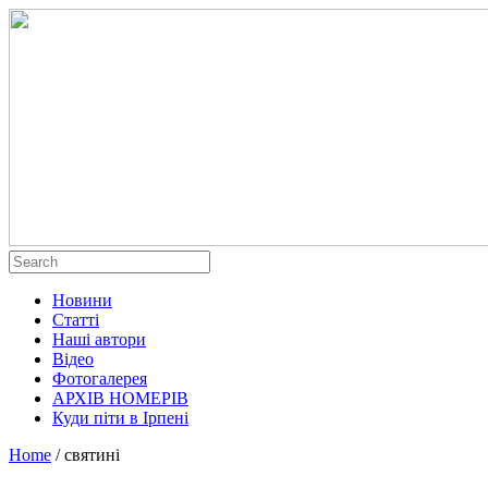
Новини
Статті
Наші автори
Відео
Фотогалерея
АРХІВ НОМЕРІВ
Куди піти в Ірпені
Home
/
святині