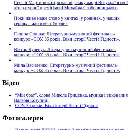
Сергій Мартинюк отримав відзнаку жюрі Всеукраїнської
літературної премії імені Михайла Слабошпицького
Поки живе наше слово у книгах, у родинах, у наших
серцях – житиме й Україна
Галина Сливка: Літературно-музичний фестиваль-
конкурс «СОУ. 35 років. Віхи історії Честі і Гідності».
Віктор Кучерук: Літературно-музичний фестиваль-
конкурс «СОУ. 35 років. Віхи історії Честі і Гідності».
Мила Василенко: Літературно-музичний фестиваль-
конкурс «СОУ. 35 років. Віхи історії Честі і Гідності».
Відео
“Мій брат”, слова Микола Гриценка, музика і виконання
Валерія Козупиці
СОУ. 35 років. Віхи історії Честі і Гідності
Фотогалерея