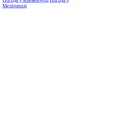
Погода у Кременчуці
Погода у
Мелітополі