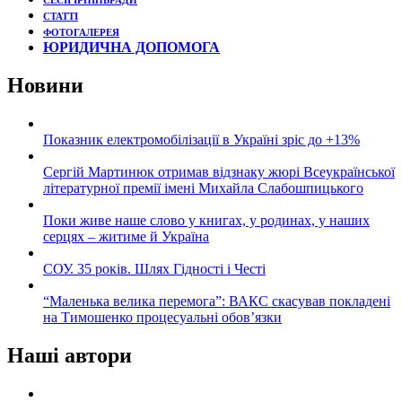
СЕСІЇ ІРПІНЬРАДИ
СТАТТІ
ФОТОГАЛЕРЕЯ
ЮРИДИЧНА ДОПОМОГА
Новини
Показник електромобілізації в Україні зріс до +13%
Сергій Мартинюк отримав відзнаку жюрі Всеукраїнської
літературної премії імені Михайла Слабошпицького
Поки живе наше слово у книгах, у родинах, у наших
серцях – житиме й Україна
СОУ. 35 років. Шлях Гідності і Честі
“Маленька велика перемога”: ВАКС скасував покладені
на Тимошенко процесуальні обов’язки
Наші автори