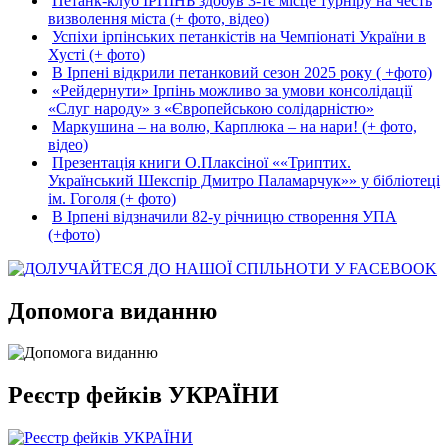
Петанк-клуб ІРПІНЬ здобув 3-тє місце турніру на честь
визволення міста (+ фото, відео)
Успіхи ірпінських петанкістів на Чемпіонаті України в
Хусті (+ фото)
В Ірпені відкрили петанковий сезон 2025 року ( +фото)
«Рейдернути» Ірпінь можливо за умови консолідації
«Слуг народу» з «Європейською солідарністю»
Маркушина – на волю, Карплюка – на нари! (+ фото,
відео)
Презентація книги О.Плаксіної ««Триптих.
Український Шекспір Дмитро Паламарчук»» у бібліотеці
ім. Гоголя (+ фото)
В Ірпені відзначили 82-у річницю створення УПА
(+фото)
Допомога виданню
Реєстр фейків УКРАЇНИ