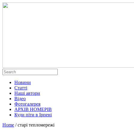
Новини
Статті
Наші автори
Відео
Фотогалерея
АРХІВ НОМЕРІВ
Куди піти в Ірпені
Home
/
старі тепломережі