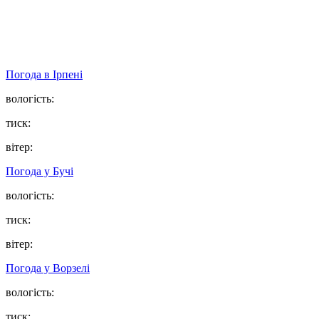
Погода в
Ірпені
вологість:
тиск:
вітер:
Погода у
Бучі
вологість:
тиск:
вітер:
Погода у
Ворзелі
вологість:
тиск: