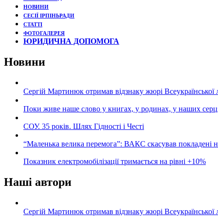
НОВИНИ
СЕСІЇ ІРПІНЬРАДИ
СТАТТІ
ФОТОГАЛЕРЕЯ
ЮРИДИЧНА ДОПОМОГА
Новини
Сергій Мартинюк отримав відзнаку жюрі Всеукраїнської 
Поки живе наше слово у книгах, у родинах, у наших серц
СОУ. 35 років. Шлях Гідності і Честі
“Маленька велика перемога”: ВАКС скасував покладені 
Показник електромобілізації тримається на рівні +10%
Наші автори
Сергій Мартинюк отримав відзнаку жюрі Всеукраїнської 