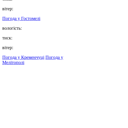
вітер:
Погода у
Гостомелі
вологість:
тиск:
вітер:
Погода у Кременчуці
Погода у
Мелітополі