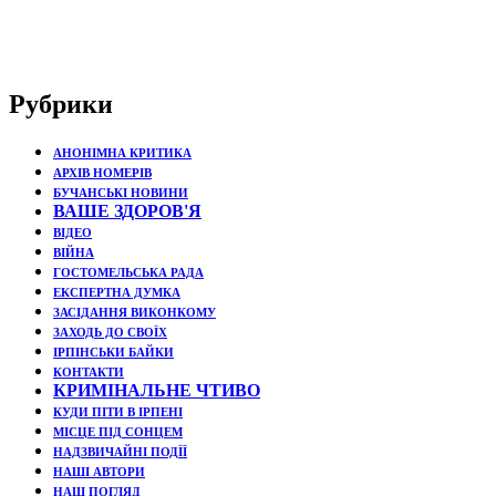
Рубрики
АНОНІМНА КРИТИКА
АРХІВ НОМЕРІВ
БУЧАНСЬКІ НОВИНИ
ВАШЕ ЗДОРОВ'Я
ВІДЕО
ВІЙНА
ГОСТОМЕЛЬСЬКА РАДА
ЕКСПЕРТНА ДУМКА
ЗАСІДАННЯ ВИКОНКОМУ
ЗАХОДЬ ДО СВОЇХ
ІРПІНСЬКИ БАЙКИ
КОНТАКТИ
КРИМІНАЛЬНЕ ЧТИВО
КУДИ ПІТИ В ІРПЕНІ
МІСЦЕ ПІД СОНЦЕМ
НАДЗВИЧАЙНІ ПОДЇЇ
НАШІ АВТОРИ
НАШ ПОГЛЯД