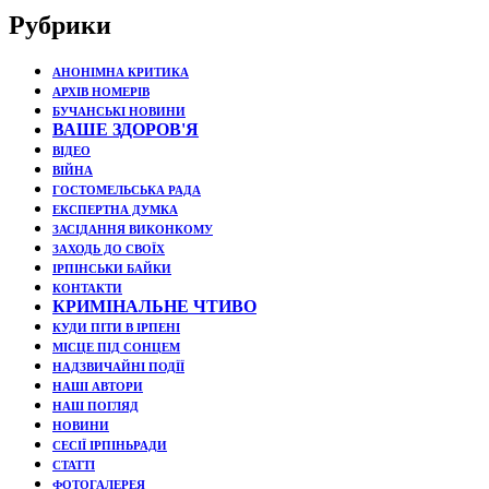
Рубрики
АНОНІМНА КРИТИКА
АРХІВ НОМЕРІВ
БУЧАНСЬКІ НОВИНИ
ВАШЕ ЗДОРОВ'Я
ВІДЕО
ВІЙНА
ГОСТОМЕЛЬСЬКА РАДА
ЕКСПЕРТНА ДУМКА
ЗАСІДАННЯ ВИКОНКОМУ
ЗАХОДЬ ДО СВОЇХ
ІРПІНСЬКИ БАЙКИ
КОНТАКТИ
КРИМІНАЛЬНЕ ЧТИВО
КУДИ ПІТИ В ІРПЕНІ
МІСЦЕ ПІД СОНЦЕМ
НАДЗВИЧАЙНІ ПОДЇЇ
НАШІ АВТОРИ
НАШ ПОГЛЯД
НОВИНИ
СЕСІЇ ІРПІНЬРАДИ
СТАТТІ
ФОТОГАЛЕРЕЯ