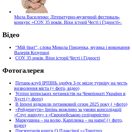
Мила Василенко: Літературно-музичний фестиваль-
конкурс «СОУ. 35 років. Віхи історії Честі і Гідності».
Відео
“Мій брат”, слова Микола Гриценка, музика і виконання
Валерія Козупиці
СОУ. 35 років. Віхи історії Честі і Гідності
Фотогалерея
Петанк-клуб ІРПІНЬ здобув 3-тє місце турніру на честь
визволення міста (+ фото, відео)
Успіхи ірпінських петанкістів на Чемпіонаті України в
Хусті (+ фото)
В Ірпені відкрили петанковий сезон 2025 року ( +фото)
«Рейдернути» Ірпінь можливо за умови консолідації
«Слуг народу» з «Європейською солідарністю»
Маркушина – на волю, Карплюка – на нари! (+ фото,
відео)
Презентація книги О.Плаксіної ««Триптих.