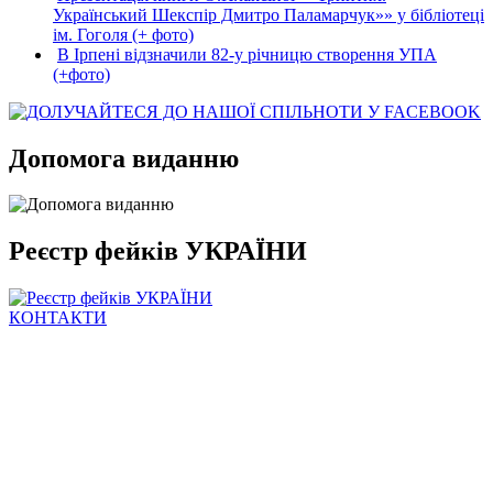
Український Шекспір Дмитро Паламарчук»» у бібліотеці
ім. Гоголя (+ фото)
В Ірпені відзначили 82-у річницю створення УПА
(+фото)
Допомога виданню
Реєстр фейків УКРАЇНИ
КОНТАКТИ