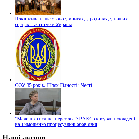
Поки живе наше слово у книгах, у родинах, у наших
серцях – житиме й Україна
СОУ. 35 років. Шлях Гідності і Честі
“Маленька велика перемога”: ВАКС скасував покладені
на Тимошенко процесуальні обов’язки
Наші автори