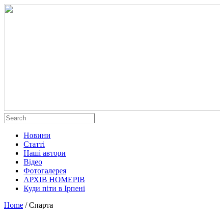
Новини
Статті
Наші автори
Відео
Фотогалерея
АРХІВ НОМЕРІВ
Куди піти в Ірпені
Home
/
Спарта