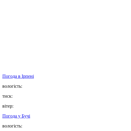
Погода в
Ірпені
вологість:
тиск:
вітер:
Погода у
Бучі
вологість: