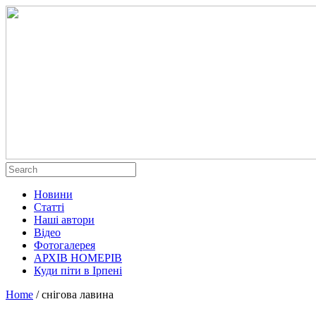
Новини
Статті
Наші автори
Відео
Фотогалерея
АРХІВ НОМЕРІВ
Куди піти в Ірпені
Home
/
снігова лавина