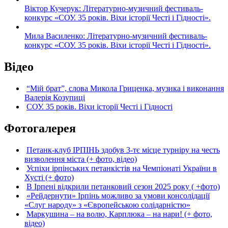
Віктор Кучерук: Літературно-музичний фестиваль-
конкурс «СОУ. 35 років. Віхи історії Честі і Гідності».
Мила Василенко: Літературно-музичний фестиваль-
конкурс «СОУ. 35 років. Віхи історії Честі і Гідності».
Відео
“Мій брат”, слова Микола Гриценка, музика і виконання
Валерія Козупиці
СОУ. 35 років. Віхи історії Честі і Гідності
Фотогалерея
Петанк-клуб ІРПІНЬ здобув 3-тє місце турніру на честь
визволення міста (+ фото, відео)
Успіхи ірпінських петанкістів на Чемпіонаті України в
Хусті (+ фото)
В Ірпені відкрили петанковий сезон 2025 року ( +фото)
«Рейдернути» Ірпінь можливо за умови консолідації
«Слуг народу» з «Європейською солідарністю»
Маркушина – на волю, Карплюка – на нари! (+ фото,
відео)