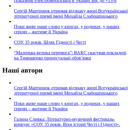
Показник електромобілізації в Україні зріс до +13%
Сергій Мартинюк отримав відзнаку жюрі Всеукраїнської
літературної премії імені Михайла Слабошпицького
Поки живе наше слово у книгах, у родинах, у наших
серцях – житиме й Україна
СОУ. 35 років. Шлях Гідності і Честі
“Маленька велика перемога”: ВАКС скасував покладені
на Тимошенко процесуальні обов’язки
Наші автори
Сергій Мартинюк отримав відзнаку жюрі Всеукраїнської
літературної премії імені Михайла Слабошпицького
Поки живе наше слово у книгах, у родинах, у наших
серцях – житиме й Україна
Галина Сливка: Літературно-музичний фестиваль-
конкурс «СОУ. 35 років. Віхи історії Честі і Гідності».