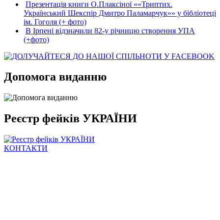
Презентація книги О.Плаксіної ««Триптих.
Український Шекспір Дмитро Паламарчук»» у бібліотеці
ім. Гоголя (+ фото)
В Ірпені відзначили 82-у річницю створення УПА
(+фото)
Допомога виданню
Реєстр фейків УКРАЇНИ
КОНТАКТИ