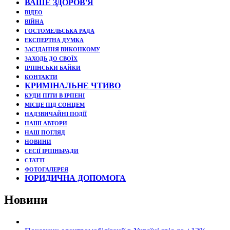
ВАШЕ ЗДОРОВ'Я
ВІДЕО
ВІЙНА
ГОСТОМЕЛЬСЬКА РАДА
ЕКСПЕРТНА ДУМКА
ЗАСІДАННЯ ВИКОНКОМУ
ЗАХОДЬ ДО СВОЇХ
ІРПІНСЬКИ БАЙКИ
КОНТАКТИ
КРИМІНАЛЬНЕ ЧТИВО
КУДИ ПІТИ В ІРПЕНІ
МІСЦЕ ПІД СОНЦЕМ
НАДЗВИЧАЙНІ ПОДЇЇ
НАШІ АВТОРИ
НАШ ПОГЛЯД
НОВИНИ
СЕСІЇ ІРПІНЬРАДИ
СТАТТІ
ФОТОГАЛЕРЕЯ
ЮРИДИЧНА ДОПОМОГА
Новини