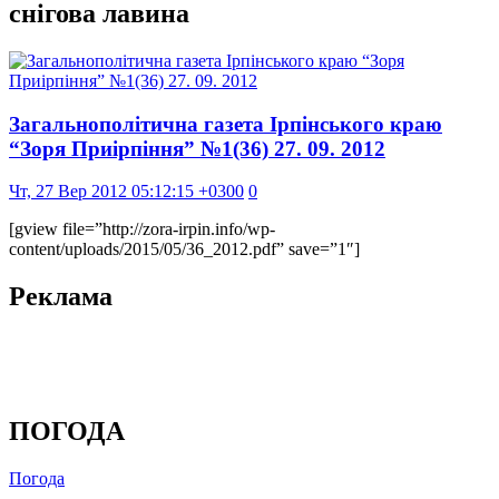
снігова лавина
Загальнополітична газета Ірпінського краю
“Зоря Приірпіння” №1(36) 27. 09. 2012
Чт, 27 Вер 2012 05:12:15 +0300
0
[gview file=”http://zora-irpin.info/wp-
content/uploads/2015/05/36_2012.pdf” save=”1″]
Реклама
ПОГОДА
Погода