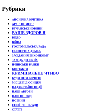
Рубрики
АНОНІМНА КРИТИКА
АРХІВ НОМЕРІВ
БУЧАНСЬКІ НОВИНИ
ВАШЕ ЗДОРОВ'Я
ВІДЕО
ВІЙНА
ГОСТОМЕЛЬСЬКА РАДА
ЕКСПЕРТНА ДУМКА
ЗАСІДАННЯ ВИКОНКОМУ
ЗАХОДЬ ДО СВОЇХ
ІРПІНСЬКИ БАЙКИ
КОНТАКТИ
КРИМІНАЛЬНЕ ЧТИВО
КУДИ ПІТИ В ІРПЕНІ
МІСЦЕ ПІД СОНЦЕМ
НАДЗВИЧАЙНІ ПОДЇЇ
НАШІ АВТОРИ
НАШ ПОГЛЯД
НОВИНИ
СЕСІЇ ІРПІНЬРАДИ
СТАТТІ