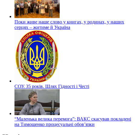
Поки живе наше слово у книгах, у родинах, у наших
серцях – житиме й Україна
СОУ. 35 років. Шлях Гідності і Честі
“Маленька велика перемога”: ВАКС скасував покладені
на Тимошенко процесуальні обов’язки