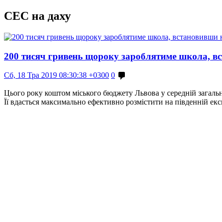
СЕС на даху
200 тисяч гривень щороку зароблятиме школа, вс
Сб, 18 Тра 2019 08:30:38 +0300
0
Цього року коштом міського бюджету Львова у середній загально
Її вдасться максимально ефективно розмістити на південній екс