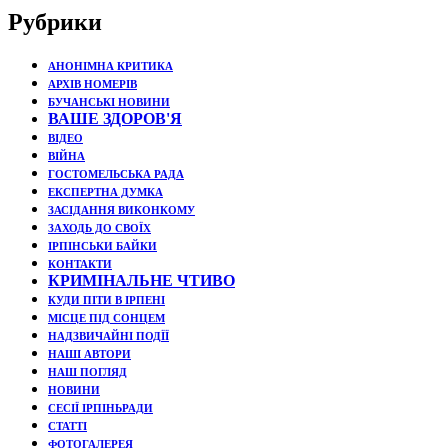
Рубрики
АНОНІМНА КРИТИКА
АРХІВ НОМЕРІВ
БУЧАНСЬКІ НОВИНИ
ВАШЕ ЗДОРОВ'Я
ВІДЕО
ВІЙНА
ГОСТОМЕЛЬСЬКА РАДА
ЕКСПЕРТНА ДУМКА
ЗАСІДАННЯ ВИКОНКОМУ
ЗАХОДЬ ДО СВОЇХ
ІРПІНСЬКИ БАЙКИ
КОНТАКТИ
КРИМІНАЛЬНЕ ЧТИВО
КУДИ ПІТИ В ІРПЕНІ
МІСЦЕ ПІД СОНЦЕМ
НАДЗВИЧАЙНІ ПОДЇЇ
НАШІ АВТОРИ
НАШ ПОГЛЯД
НОВИНИ
СЕСІЇ ІРПІНЬРАДИ
СТАТТІ
ФОТОГАЛЕРЕЯ