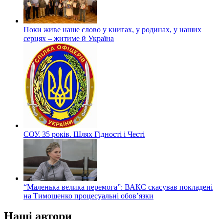
Поки живе наше слово у книгах, у родинах, у наших
серцях – житиме й Україна
СОУ. 35 років. Шлях Гідності і Честі
“Маленька велика перемога”: ВАКС скасував покладені
на Тимошенко процесуальні обов’язки
Наші автори