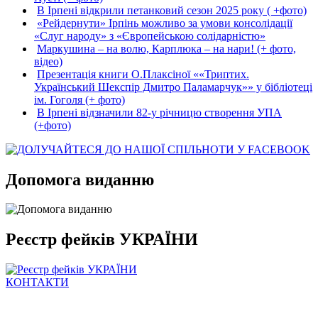
В Ірпені відкрили петанковий сезон 2025 року ( +фото)
«Рейдернути» Ірпінь можливо за умови консолідації
«Слуг народу» з «Європейською солідарністю»
Маркушина – на волю, Карплюка – на нари! (+ фото,
відео)
Презентація книги О.Плаксіної ««Триптих.
Український Шекспір Дмитро Паламарчук»» у бібліотеці
ім. Гоголя (+ фото)
В Ірпені відзначили 82-у річницю створення УПА
(+фото)
Допомога виданню
Реєстр фейків УКРАЇНИ
КОНТАКТИ