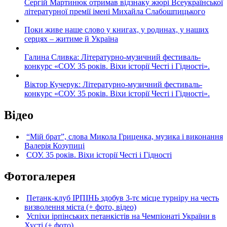
Сергій Мартинюк отримав відзнаку жюрі Всеукраїнської
літературної премії імені Михайла Слабошпицького
Поки живе наше слово у книгах, у родинах, у наших
серцях – житиме й Україна
Галина Сливка: Літературно-музичний фестиваль-
конкурс «СОУ. 35 років. Віхи історії Честі і Гідності».
Віктор Кучерук: Літературно-музичний фестиваль-
конкурс «СОУ. 35 років. Віхи історії Честі і Гідності».
Відео
“Мій брат”, слова Микола Гриценка, музика і виконання
Валерія Козупиці
СОУ. 35 років. Віхи історії Честі і Гідності
Фотогалерея
Петанк-клуб ІРПІНЬ здобув 3-тє місце турніру на честь
визволення міста (+ фото, відео)
Успіхи ірпінських петанкістів на Чемпіонаті України в
Хусті (+ фото)