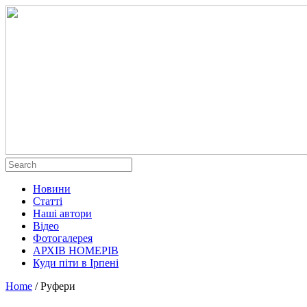
Новини
Статті
Наші автори
Відео
Фотогалерея
АРХІВ НОМЕРІВ
Куди піти в Ірпені
Home
/
Руфери