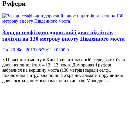
Руфери
Заради селфі один дорослий і двоє підлітків
залізли на 130 метрову висоту Південного моста
Нд, 20 Жов 2019 08:30:11 +0300
0
З Південного мосту в Києві зняли трьох осіб, серед яких були
двоє неповнолітніх – 12 і 13 років. Доморощені руфери
забралися на вершину моста (130 метрів) заради селфі,
повідомила Патрульна поліція України. Знімати порушників
довелося за допомогою вантових канатів. Молодші…