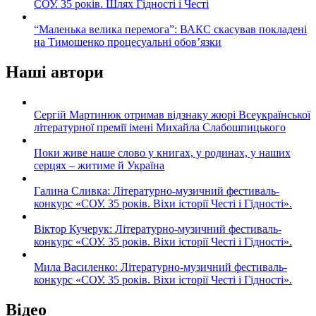
СОУ. 35 років. Шлях Гідності і Честі
“Маленька велика перемога”: ВАКС скасував покладені
на Тимошенко процесуальні обов’язки
Наші автори
Сергій Мартинюк отримав відзнаку жюрі Всеукраїнської
літературної премії імені Михайла Слабошпицького
Поки живе наше слово у книгах, у родинах, у наших
серцях – житиме й Україна
Галина Сливка: Літературно-музичний фестиваль-
конкурс «СОУ. 35 років. Віхи історії Честі і Гідності».
Віктор Кучерук: Літературно-музичний фестиваль-
конкурс «СОУ. 35 років. Віхи історії Честі і Гідності».
Мила Василенко: Літературно-музичний фестиваль-
конкурс «СОУ. 35 років. Віхи історії Честі і Гідності».
Відео