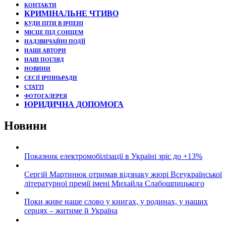
КОНТАКТИ
КРИМІНАЛЬНЕ ЧТИВО
КУДИ ПІТИ В ІРПЕНІ
МІСЦЕ ПІД СОНЦЕМ
НАДЗВИЧАЙНІ ПОДЇЇ
НАШІ АВТОРИ
НАШ ПОГЛЯД
НОВИНИ
СЕСІЇ ІРПІНЬРАДИ
СТАТТІ
ФОТОГАЛЕРЕЯ
ЮРИДИЧНА ДОПОМОГА
Новини
Показник електромобілізації в Україні зріс до +13%
Сергій Мартинюк отримав відзнаку жюрі Всеукраїнської
літературної премії імені Михайла Слабошпицького
Поки живе наше слово у книгах, у родинах, у наших
серцях – житиме й Україна