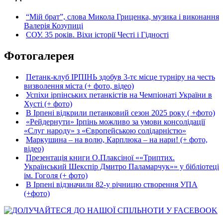
“Мій брат”, слова Микола Гриценка, музика і виконання
Валерія Козупиці
СОУ. 35 років. Віхи історії Честі і Гідності
Фотогалерея
Петанк-клуб ІРПІНЬ здобув 3-тє місце турніру на честь
визволення міста (+ фото, відео)
Успіхи ірпінських петанкістів на Чемпіонаті України в
Хусті (+ фото)
В Ірпені відкрили петанковий сезон 2025 року ( +фото)
«Рейдернути» Ірпінь можливо за умови консолідації
«Слуг народу» з «Європейською солідарністю»
Маркушина – на волю, Карплюка – на нари! (+ фото,
відео)
Презентація книги О.Плаксіної ««Триптих.
Український Шекспір Дмитро Паламарчук»» у бібліотеці
ім. Гоголя (+ фото)
В Ірпені відзначили 82-у річницю створення УПА
(+фото)