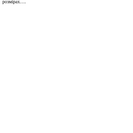
розмірах….