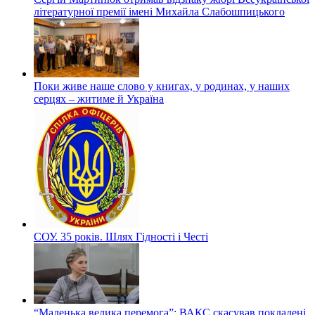
літературної премії імені Михайла Слабошпицького
Поки живе наше слово у книгах, у родинах, у наших
серцях – житиме й Україна
СОУ. 35 років. Шлях Гідності і Честі
“Маленька велика перемога”: ВАКС скасував покладені