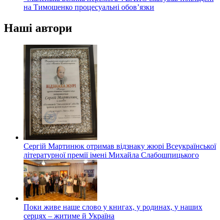
на Тимошенко процесуальні обов’язки
Наші автори
Сергій Мартинюк отримав відзнаку жюрі Всеукраїнської
літературної премії імені Михайла Слабошпицького
Поки живе наше слово у книгах, у родинах, у наших
серцях – житиме й Україна