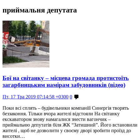
приймальня депутата
Бої на світанку – місцева громада протистоїть
загарбницьким намірам забудовників (відео)
Пт, 17 Тра 2019 07:14:58 +0300
0
Поки всі сплять – будівельники компаніїї Синергія творять
беззаконня. Тільки вчора жителі відстояли На світанку
екскаватором знову намагалися знести вагончик –
приймальню депутатів біля ЖК “Затишний”. Його встановили
жителі , щоб не дозволити у своєму дворі зробити проїзд до
висотки…