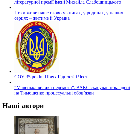
літературної премії імені Михайла Слабошпицького
Поки живе наше слово у книгах, у родинах, у наших
серцях – житиме й Україна
СОУ. 35 років. Шлях Гідності і Честі
“Маленька велика перемога”: ВАКС скасував покладені
на Тимошенко процесуальні обов’язки
Наші автори