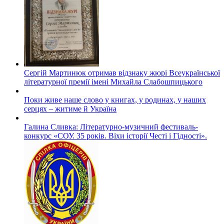
Сергій Мартинюк отримав відзнаку жюрі Всеукраїнської
літературної премії імені Михайла Слабошпицького
Поки живе наше слово у книгах, у родинах, у наших
серцях – житиме й Україна
Галина Сливка: Літературно-музичний фестиваль-
конкурс «СОУ. 35 років. Віхи історії Честі і Гідності».