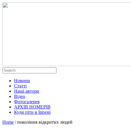
Новини
Статті
Наші автори
Відео
Фотогалерея
АРХІВ НОМЕРІВ
Куди піти в Ірпені
Home
/
покоління відкритих людей