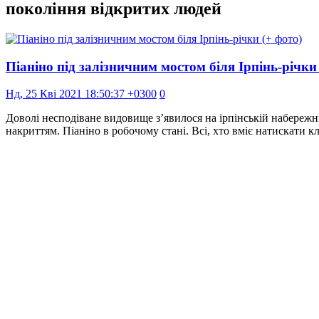
покоління відкритих людей
Піаніно під залізничним мостом біля Ірпінь-річки
Нд, 25 Кві 2021 18:50:37 +0300
0
Доволі несподіване видовище з’явилося на ірпінській набережн
накриттям. Піаніно в робочому стані. Всі, хто вміє натискати к