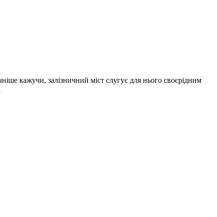
чніше кажучи, залізничний міст слугує для нього своєрідним
…