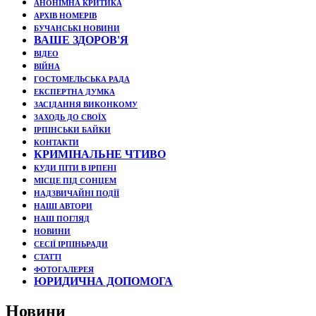
АНОНІМНА КРИТИКА
АРХІВ НОМЕРІВ
БУЧАНСЬКІ НОВИНИ
ВАШЕ ЗДОРОВ'Я
ВІДЕО
ВІЙНА
ГОСТОМЕЛЬСЬКА РАДА
ЕКСПЕРТНА ДУМКА
ЗАСІДАННЯ ВИКОНКОМУ
ЗАХОДЬ ДО СВОЇХ
ІРПІНСЬКИ БАЙКИ
КОНТАКТИ
КРИМІНАЛЬНЕ ЧТИВО
КУДИ ПІТИ В ІРПЕНІ
МІСЦЕ ПІД СОНЦЕМ
НАДЗВИЧАЙНІ ПОДЇЇ
НАШІ АВТОРИ
НАШ ПОГЛЯД
НОВИНИ
СЕСІЇ ІРПІНЬРАДИ
СТАТТІ
ФОТОГАЛЕРЕЯ
ЮРИДИЧНА ДОПОМОГА
Новини