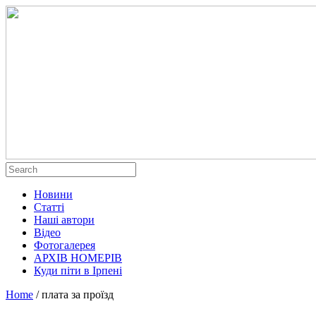
Новини
Статті
Наші автори
Відео
Фотогалерея
АРХІВ НОМЕРІВ
Куди піти в Ірпені
Home
/
плата за проїзд