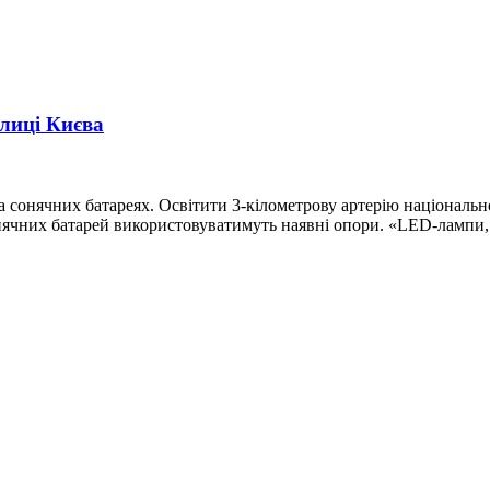
улиці Києва
а сонячних батареях. Освітити 3-кілометрову артерію національ
 сонячних батарей використовуватимуть наявні опори. «LED-ламп