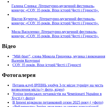
Галина Сливка: Літературно-музичний фестиваль-
конкурс «СОУ. 35 років. Віхи історії Честі і Гідності».
Віктор Кучерук: Літературно-музичний фестиваль-
конкурс «СОУ. 35 років. Віхи історії Честі і Гідності».
Мила Василенко: Літературно-музичний фестиваль-
конкурс «СОУ. 35 років. Віхи історії Честі і Гідності».
Відео
“Мій брат”, слова Микола Гриценка, музика і виконання
Валерія Козупиці
СОУ. 35 років. Віхи історії Честі і Гідності
Фотогалерея
Петанк-клуб ІРПІНЬ здобув 3-тє місце турніру на честь
визволення міста (+ фото, відео)
Успіхи ірпінських петанкістів на Чемпіонаті України в
Хусті (+ фото)
В Ірпені відкрили петанковий сезон 2025 року ( +фото)
«Рейдернути» Ірпінь можливо за умови консолідації