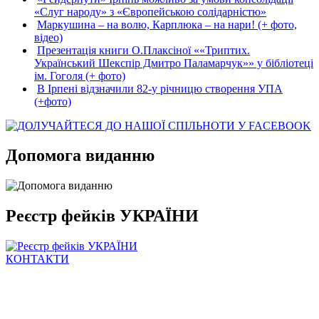
«Слуг народу» з «Європейською солідарністю»
Маркушина – на волю, Карплюка – на нари! (+ фото,
відео)
Презентація книги О.Плаксіної ««Триптих.
Український Шекспір Дмитро Паламарчук»» у бібліотеці
ім. Гоголя (+ фото)
В Ірпені відзначили 82-у річницю створення УПА
(+фото)
Допомога виданню
Реєстр фейків УКРАЇНИ
КОНТАКТИ