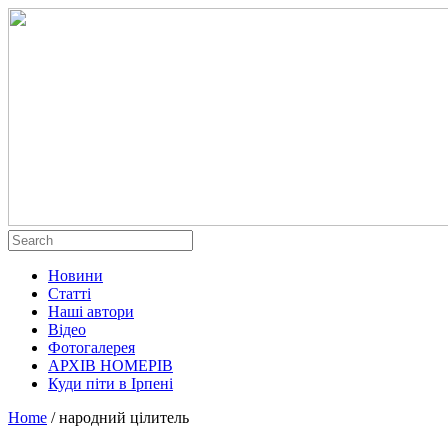
Новини
Статті
Наші автори
Відео
Фотогалерея
АРХІВ НОМЕРІВ
Куди піти в Ірпені
Home
/
народний цілитель