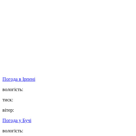
Погода в
Ірпені
вологість:
тиск:
вітер:
Погода у
Бучі
вологість: