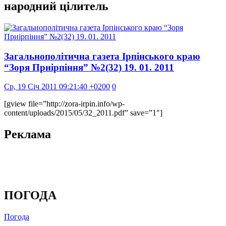
народний цілитель
Загальнополітична газета Ірпінського краю
“Зоря Приірпіння” №2(32) 19. 01. 2011
Ср, 19 Січ 2011 09:21:40 +0200
0
[gview file=”http://zora-irpin.info/wp-
content/uploads/2015/05/32_2011.pdf” save=”1″]
Реклама
ПОГОДА
Погода