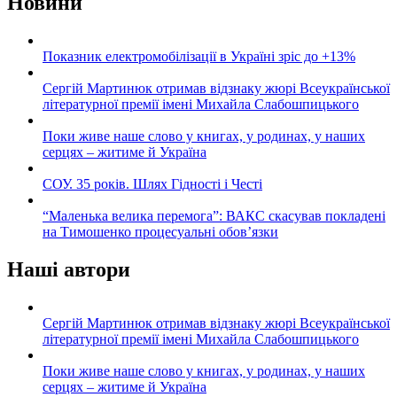
Новини
Показник електромобілізації в Україні зріс до +13%
Сергій Мартинюк отримав відзнаку жюрі Всеукраїнської
літературної премії імені Михайла Слабошпицького
Поки живе наше слово у книгах, у родинах, у наших
серцях – житиме й Україна
СОУ. 35 років. Шлях Гідності і Честі
“Маленька велика перемога”: ВАКС скасував покладені
на Тимошенко процесуальні обов’язки
Наші автори
Сергій Мартинюк отримав відзнаку жюрі Всеукраїнської
літературної премії імені Михайла Слабошпицького
Поки живе наше слово у книгах, у родинах, у наших
серцях – житиме й Україна