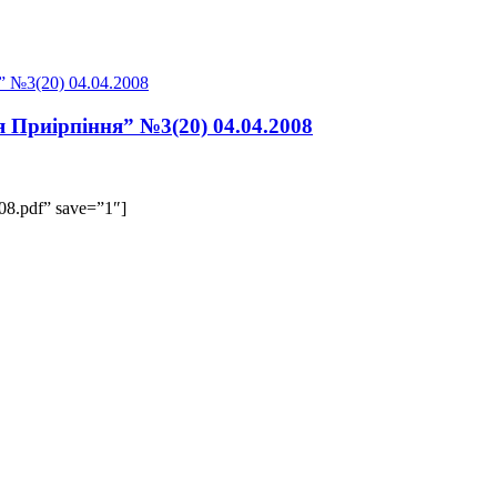
я Приірпіння” №3(20) 04.04.2008
008.pdf” save=”1″]