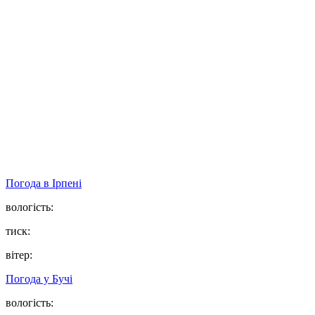
Погода в
Ірпені
вологість:
тиск:
вітер:
Погода у
Бучі
вологість: