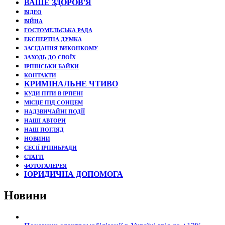
ВАШЕ ЗДОРОВ'Я
ВІДЕО
ВІЙНА
ГОСТОМЕЛЬСЬКА РАДА
ЕКСПЕРТНА ДУМКА
ЗАСІДАННЯ ВИКОНКОМУ
ЗАХОДЬ ДО СВОЇХ
ІРПІНСЬКИ БАЙКИ
КОНТАКТИ
КРИМІНАЛЬНЕ ЧТИВО
КУДИ ПІТИ В ІРПЕНІ
МІСЦЕ ПІД СОНЦЕМ
НАДЗВИЧАЙНІ ПОДЇЇ
НАШІ АВТОРИ
НАШ ПОГЛЯД
НОВИНИ
СЕСІЇ ІРПІНЬРАДИ
СТАТТІ
ФОТОГАЛЕРЕЯ
ЮРИДИЧНА ДОПОМОГА
Новини