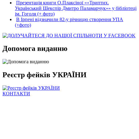
Презентація книги О.Плаксіної ««Триптих.
Український Шекспір Дмитро Паламарчук»» у бібліотеці
ім. Гоголя (+ фото)
В Ірпені відзначили 82-у річницю створення УПА
(+фото)
Допомога виданню
Реєстр фейків УКРАЇНИ
КОНТАКТИ