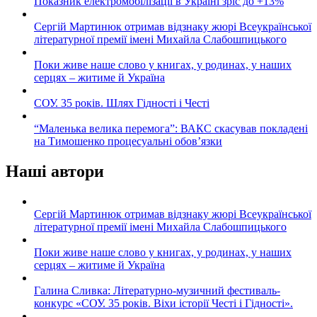
Показник електромобілізації в Україні зріс до +13%
Сергій Мартинюк отримав відзнаку жюрі Всеукраїнської
літературної премії імені Михайла Слабошпицького
Поки живе наше слово у книгах, у родинах, у наших
серцях – житиме й Україна
СОУ. 35 років. Шлях Гідності і Честі
“Маленька велика перемога”: ВАКС скасував покладені
на Тимошенко процесуальні обов’язки
Наші автори
Сергій Мартинюк отримав відзнаку жюрі Всеукраїнської
літературної премії імені Михайла Слабошпицького
Поки живе наше слово у книгах, у родинах, у наших
серцях – житиме й Україна
Галина Сливка: Літературно-музичний фестиваль-
конкурс «СОУ. 35 років. Віхи історії Честі і Гідності».