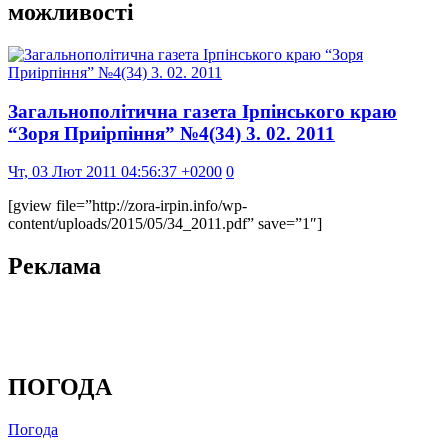
можливості
Загальнополітична газета Ірпінського краю
“Зоря Приірпіння” №4(34) 3. 02. 2011
Чт, 03 Лют 2011 04:56:37 +0200
0
[gview file=”http://zora-irpin.info/wp-
content/uploads/2015/05/34_2011.pdf” save=”1″]
Реклама
ПОГОДА
Погода