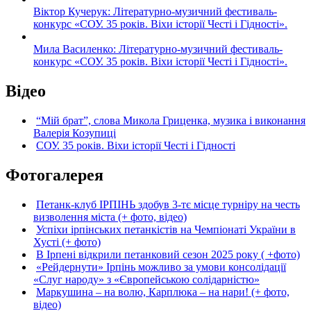
Віктор Кучерук: Літературно-музичний фестиваль-
конкурс «СОУ. 35 років. Віхи історії Честі і Гідності».
Мила Василенко: Літературно-музичний фестиваль-
конкурс «СОУ. 35 років. Віхи історії Честі і Гідності».
Відео
“Мій брат”, слова Микола Гриценка, музика і виконання
Валерія Козупиці
СОУ. 35 років. Віхи історії Честі і Гідності
Фотогалерея
Петанк-клуб ІРПІНЬ здобув 3-тє місце турніру на честь
визволення міста (+ фото, відео)
Успіхи ірпінських петанкістів на Чемпіонаті України в
Хусті (+ фото)
В Ірпені відкрили петанковий сезон 2025 року ( +фото)
«Рейдернути» Ірпінь можливо за умови консолідації
«Слуг народу» з «Європейською солідарністю»
Маркушина – на волю, Карплюка – на нари! (+ фото,
відео)