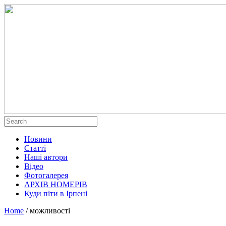
Новини
Статті
Наші автори
Відео
Фотогалерея
АРХІВ НОМЕРІВ
Куди піти в Ірпені
Home
/
можливості