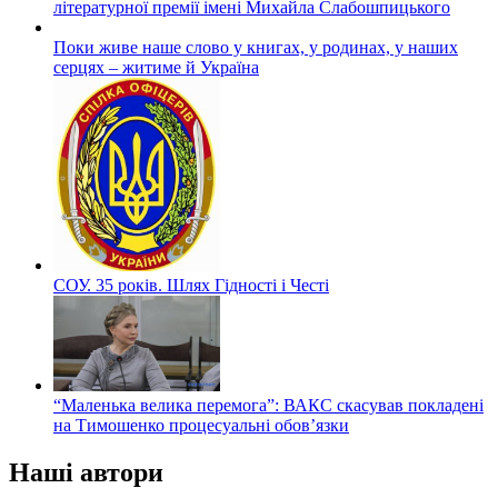
літературної премії імені Михайла Слабошпицького
Поки живе наше слово у книгах, у родинах, у наших
серцях – житиме й Україна
СОУ. 35 років. Шлях Гідності і Честі
“Маленька велика перемога”: ВАКС скасував покладені
на Тимошенко процесуальні обов’язки
Наші автори