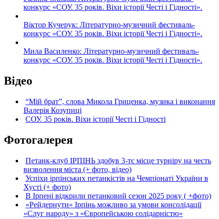
конкурс «СОУ. 35 років. Віхи історії Честі і Гідності».
Віктор Кучерук: Літературно-музичний фестиваль-
конкурс «СОУ. 35 років. Віхи історії Честі і Гідності».
Мила Василенко: Літературно-музичний фестиваль-
конкурс «СОУ. 35 років. Віхи історії Честі і Гідності».
Відео
“Мій брат”, слова Микола Гриценка, музика і виконання
Валерія Козупиці
СОУ. 35 років. Віхи історії Честі і Гідності
Фотогалерея
Петанк-клуб ІРПІНЬ здобув 3-тє місце турніру на честь
визволення міста (+ фото, відео)
Успіхи ірпінських петанкістів на Чемпіонаті України в
Хусті (+ фото)
В Ірпені відкрили петанковий сезон 2025 року ( +фото)
«Рейдернути» Ірпінь можливо за умови консолідації
«Слуг народу» з «Європейською солідарністю»