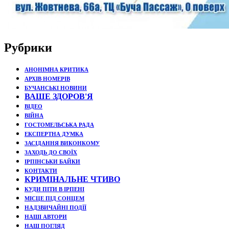
Рубрики
АНОНІМНА КРИТИКА
АРХІВ НОМЕРІВ
БУЧАНСЬКІ НОВИНИ
ВАШЕ ЗДОРОВ'Я
ВІДЕО
ВІЙНА
ГОСТОМЕЛЬСЬКА РАДА
ЕКСПЕРТНА ДУМКА
ЗАСІДАННЯ ВИКОНКОМУ
ЗАХОДЬ ДО СВОЇХ
ІРПІНСЬКИ БАЙКИ
КОНТАКТИ
КРИМІНАЛЬНЕ ЧТИВО
КУДИ ПІТИ В ІРПЕНІ
МІСЦЕ ПІД СОНЦЕМ
НАДЗВИЧАЙНІ ПОДЇЇ
НАШІ АВТОРИ
НАШ ПОГЛЯД