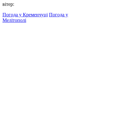
вітер:
Погода у Кременчуці
Погода у
Мелітополі