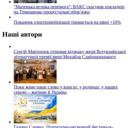
“Маленька велика перемога”: ВАКС скасував покладені
на Тимошенко процесуальні обов’язки
Показник електромобілізації тримається на рівні +10%
Наші автори
Сергій Мартинюк отримав відзнаку жюрі Всеукраїнської
літературної премії імені Михайла Слабошпицького
Поки живе наше слово у книгах, у родинах, у наших
серцях – житиме й Україна
Галина Сливка: Літературно-музичний фестиваль-