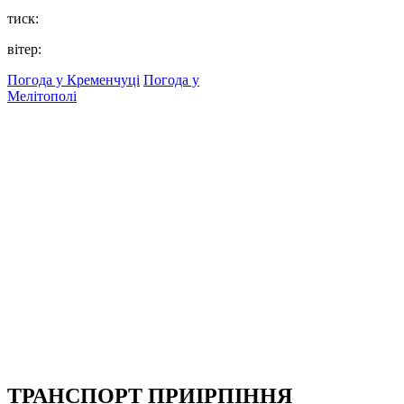
тиск:
вітер:
Погода у Кременчуці
Погода у
Мелітополі
ТРАНСПОРТ ПРИІРПІННЯ