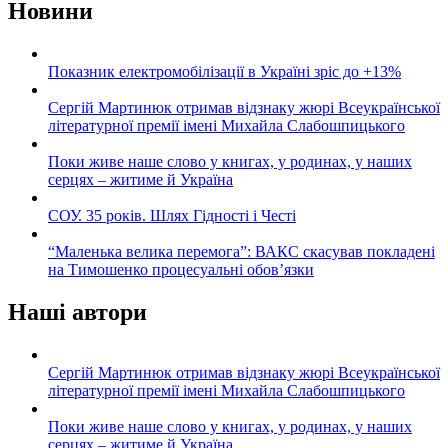
Новини
Показник електромобілізації в Україні зріс до +13%
Сергій Мартинюк отримав відзнаку жюрі Всеукраїнської
літературної премії імені Михайла Слабошпицького
Поки живе наше слово у книгах, у родинах, у наших
серцях – житиме й Україна
СОУ. 35 років. Шлях Гідності і Честі
“Маленька велика перемога”: ВАКС скасував покладені
на Тимошенко процесуальні обов’язки
Наші автори
Сергій Мартинюк отримав відзнаку жюрі Всеукраїнської
літературної премії імені Михайла Слабошпицького
Поки живе наше слово у книгах, у родинах, у наших
серцях – житиме й Україна