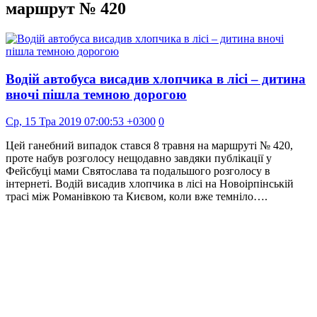
маршрут № 420
Водій автобуса висадив хлопчика в лісі – дитина
вночі пішла темною дорогою
Ср, 15 Тра 2019 07:00:53 +0300
0
Цей ганебний випадок стався 8 травня на маршруті № 420,
проте набув розголосу нещодавно завдяки публікації у
Фейсбуці мами Святослава та подальшого розголосу в
інтернеті. Водій висадив хлопчика в лісі на Новоірпінській
трасі між Романівкою та Києвом, коли вже темніло….