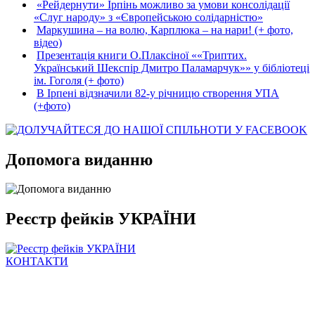
«Рейдернути» Ірпінь можливо за умови консолідації
«Слуг народу» з «Європейською солідарністю»
Маркушина – на волю, Карплюка – на нари! (+ фото,
відео)
Презентація книги О.Плаксіної ««Триптих.
Український Шекспір Дмитро Паламарчук»» у бібліотеці
ім. Гоголя (+ фото)
В Ірпені відзначили 82-у річницю створення УПА
(+фото)
Допомога виданню
Реєстр фейків УКРАЇНИ
КОНТАКТИ