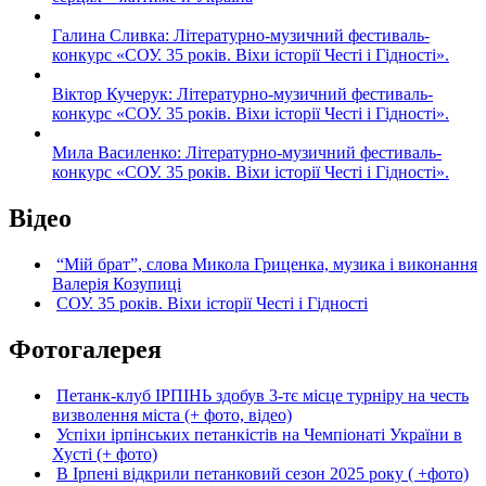
Галина Сливка: Літературно-музичний фестиваль-
конкурс «СОУ. 35 років. Віхи історії Честі і Гідності».
Віктор Кучерук: Літературно-музичний фестиваль-
конкурс «СОУ. 35 років. Віхи історії Честі і Гідності».
Мила Василенко: Літературно-музичний фестиваль-
конкурс «СОУ. 35 років. Віхи історії Честі і Гідності».
Відео
“Мій брат”, слова Микола Гриценка, музика і виконання
Валерія Козупиці
СОУ. 35 років. Віхи історії Честі і Гідності
Фотогалерея
Петанк-клуб ІРПІНЬ здобув 3-тє місце турніру на честь
визволення міста (+ фото, відео)
Успіхи ірпінських петанкістів на Чемпіонаті України в
Хусті (+ фото)
В Ірпені відкрили петанковий сезон 2025 року ( +фото)