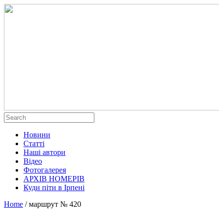
Новини
Статті
Наші автори
Відео
Фотогалерея
АРХІВ НОМЕРІВ
Куди піти в Ірпені
Home
/
маршрут № 420