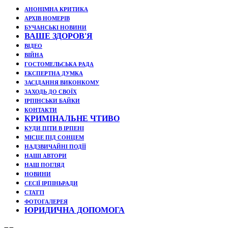
АНОНІМНА КРИТИКА
АРХІВ НОМЕРІВ
БУЧАНСЬКІ НОВИНИ
ВАШЕ ЗДОРОВ'Я
ВІДЕО
ВІЙНА
ГОСТОМЕЛЬСЬКА РАДА
ЕКСПЕРТНА ДУМКА
ЗАСІДАННЯ ВИКОНКОМУ
ЗАХОДЬ ДО СВОЇХ
ІРПІНСЬКИ БАЙКИ
КОНТАКТИ
КРИМІНАЛЬНЕ ЧТИВО
КУДИ ПІТИ В ІРПЕНІ
МІСЦЕ ПІД СОНЦЕМ
НАДЗВИЧАЙНІ ПОДЇЇ
НАШІ АВТОРИ
НАШ ПОГЛЯД
НОВИНИ
СЕСІЇ ІРПІНЬРАДИ
СТАТТІ
ФОТОГАЛЕРЕЯ
ЮРИДИЧНА ДОПОМОГА