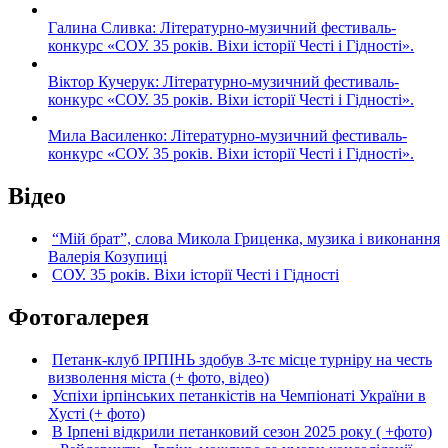
Галина Сливка: Літературно-музичний фестиваль-
конкурс «СОУ. 35 років. Віхи історії Честі і Гідності».
Віктор Кучерук: Літературно-музичний фестиваль-
конкурс «СОУ. 35 років. Віхи історії Честі і Гідності».
Мила Василенко: Літературно-музичний фестиваль-
конкурс «СОУ. 35 років. Віхи історії Честі і Гідності».
Відео
“Мій брат”, слова Микола Гриценка, музика і виконання
Валерія Козупиці
СОУ. 35 років. Віхи історії Честі і Гідності
Фотогалерея
Петанк-клуб ІРПІНЬ здобув 3-тє місце турніру на честь
визволення міста (+ фото, відео)
Успіхи ірпінських петанкістів на Чемпіонаті України в
Хусті (+ фото)
В Ірпені відкрили петанковий сезон 2025 року ( +фото)