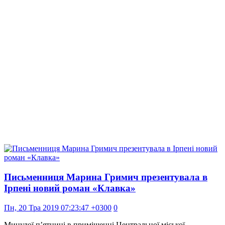
Письменниця Марина Гримич презентувала в
Ірпені новий роман «Клавка»
Пн, 20 Тра 2019 07:23:47 +0300
0
Минулої п’ятниці в приміщенні Центральної міської