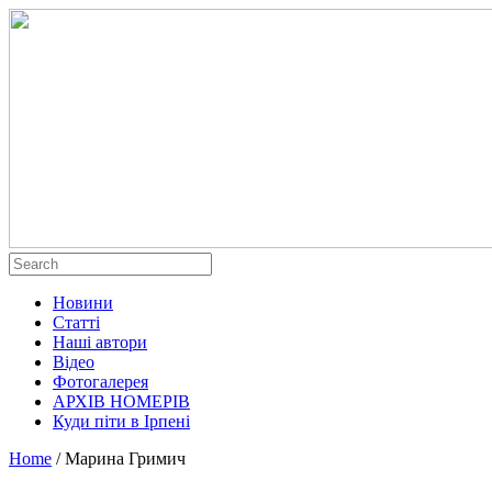
Новини
Статті
Наші автори
Відео
Фотогалерея
АРХІВ НОМЕРІВ
Куди піти в Ірпені
Home
/
Марина Гримич