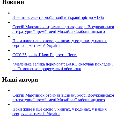
Новини
Показник електромобілізації в Україні зріс до +13%
Сергій Мартинюк отримав відзнаку жюрі Всеукраїнської
літературної премії імені Михайла Слабошпицького
Поки живе наше слово у книгах, у родинах, у наших
серцях – житиме й Україна
СОУ. 35 років. Шлях Гідності і Честі
“Маленька велика перемога”: ВАКС скасував покладені
на Тимошенко процесуальні обов’язки
Наші автори
Сергій Мартинюк отримав відзнаку жюрі Всеукраїнської
літературної премії імені Михайла Слабошпицького
Поки живе наше слово у книгах, у родинах, у наших
серцях – житиме й Україна