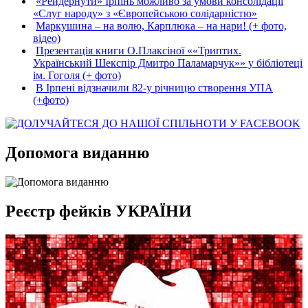
«Рейдернути» Ірпінь можливо за умови консолідації
«Слуг народу» з «Європейською солідарністю»
Маркушина – на волю, Карплюка – на нари! (+ фото,
відео)
Презентація книги О.Плаксіної ««Триптих.
Український Шекспір Дмитро Паламарчук»» у бібліотеці
ім. Гоголя (+ фото)
В Ірпені відзначили 82-у річницю створення УПА
(+фото)
Допомога виданню
Реєстр фейків УКРАЇНИ