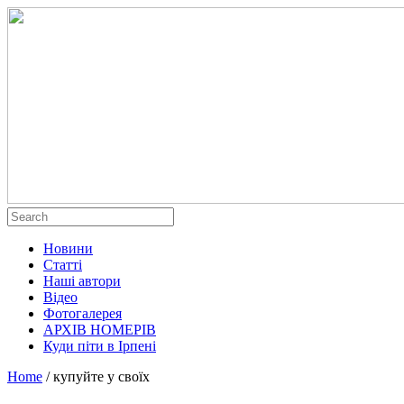
Новини
Статті
Наші автори
Відео
Фотогалерея
АРХІВ НОМЕРІВ
Куди піти в Ірпені
Home
/
купуйте у своїх