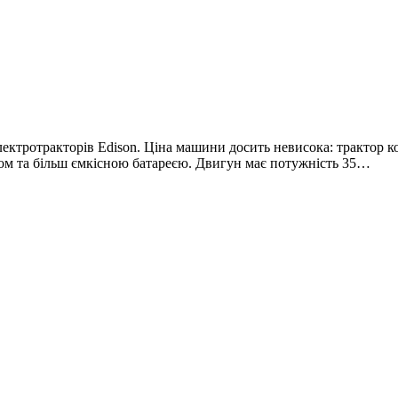
ктротракторів Edison. Ціна машини досить невисока: трактор кош
м та більш ємкісною батареєю. Двигун має потужність 35…