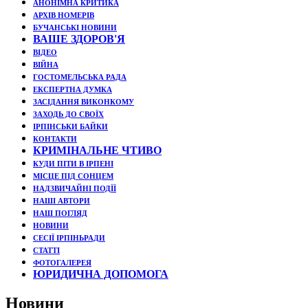
АНОНІМНА КРИТИКА
АРХІВ НОМЕРІВ
БУЧАНСЬКІ НОВИНИ
ВАШЕ ЗДОРОВ'Я
ВІДЕО
ВІЙНА
ГОСТОМЕЛЬСЬКА РАДА
ЕКСПЕРТНА ДУМКА
ЗАСІДАННЯ ВИКОНКОМУ
ЗАХОДЬ ДО СВОЇХ
ІРПІНСЬКИ БАЙКИ
КОНТАКТИ
КРИМІНАЛЬНЕ ЧТИВО
КУДИ ПІТИ В ІРПЕНІ
МІСЦЕ ПІД СОНЦЕМ
НАДЗВИЧАЙНІ ПОДЇЇ
НАШІ АВТОРИ
НАШ ПОГЛЯД
НОВИНИ
СЕСІЇ ІРПІНЬРАДИ
СТАТТІ
ФОТОГАЛЕРЕЯ
ЮРИДИЧНА ДОПОМОГА
Новини