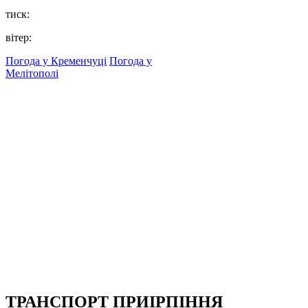
тиск:
вітер:
Погода у Кременчуці
Погода у
Мелітополі
ТРАНСПОРТ ПРИІРПІННЯ