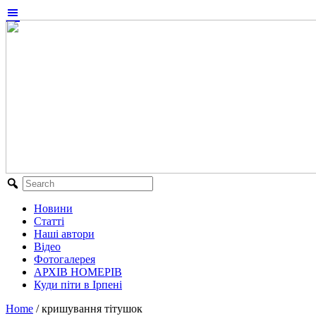
Новини
Статті
Наші автори
Відео
Фотогалерея
АРХІВ НОМЕРІВ
Куди піти в Ірпені
Home
/
кришування тітушок