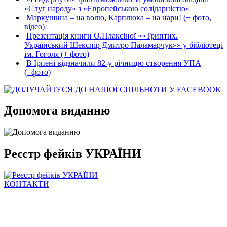
«Слуг народу» з «Європейською солідарністю»
Маркушина – на волю, Карплюка – на нари! (+ фото,
відео)
Презентація книги О.Плаксіної ««Триптих.
Український Шекспір Дмитро Паламарчук»» у бібліотеці
ім. Гоголя (+ фото)
В Ірпені відзначили 82-у річницю створення УПА
(+фото)
Допомога виданню
Реєстр фейків УКРАЇНИ
КОНТАКТИ