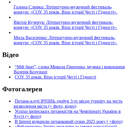
Галина Сливка: Літературно-музичний фестиваль-
конкурс «СОУ. 35 років. Віхи історії Честі і Гідності».
Віктор Кучерук: Літературно-музичний фестиваль-
конкурс «СОУ. 35 років. Віхи історії Честі і Гідності».
Мила Василенко: Літературно-музичний фестиваль-
конкурс «СОУ. 35 років. Віхи історії Честі і Гідності».
Відео
“Мій брат”, слова Микола Гриценка, музика і виконання
Валерія Козупиці
СОУ. 35 років. Віхи історії Честі і Гідності
Фотогалерея
Петанк-клуб ІРПІНЬ здобув 3-тє місце турніру на честь
визволення міста (+ фото, відео)
Успіхи ірпінських петанкістів на Чемпіонаті України в
Хусті (+ фото)
В Ірпені відкрили петанковий сезон 2025 року ( +фото)
«Рейдернути» Ірпінь можливо за умови консолідації