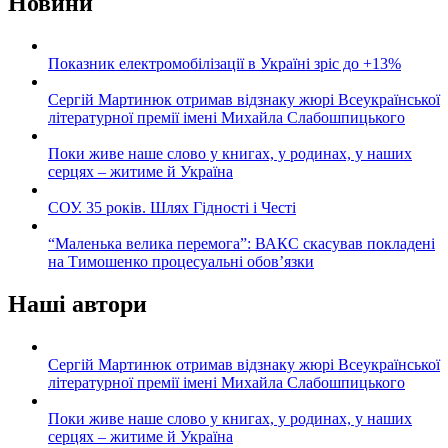
Новини
Показник електромобілізації в Україні зріс до +13%
Сергій Мартинюк отримав відзнаку жюрі Всеукраїнської
літературної премії імені Михайла Слабошпицького
Поки живе наше слово у книгах, у родинах, у наших
серцях – житиме й Україна
СОУ. 35 років. Шлях Гідності і Честі
“Маленька велика перемога”: ВАКС скасував покладені
на Тимошенко процесуальні обов’язки
Наші автори
Сергій Мартинюк отримав відзнаку жюрі Всеукраїнської
літературної премії імені Михайла Слабошпицького
Поки живе наше слово у книгах, у родинах, у наших
серцях – житиме й Україна