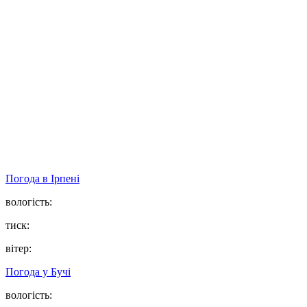
Погода в
Ірпені
вологість:
тиск:
вітер:
Погода у
Бучі
вологість: