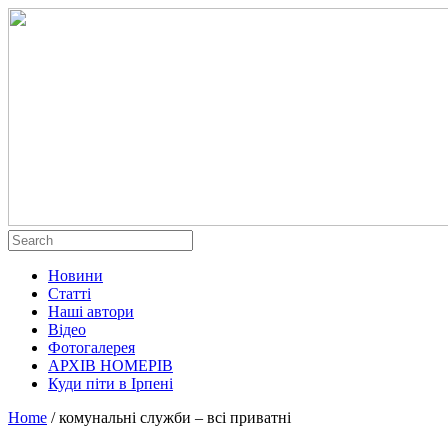
Новини
Статті
Наші автори
Відео
Фотогалерея
АРХІВ НОМЕРІВ
Куди піти в Ірпені
Home
/
комунальні служби – всі приватні