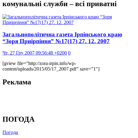
комунальні служби – всі приватні
Загальнополітична газета Ірпінського краю
“Зоря Приірпіння” №17(17) 27. 12. 2007
Чт, 27 Гру 2007 09:56:48 +0200
0
[gview file=”http://zora-irpin.info/wp-
content/uploads/2015/05/17_2007.pdf” save=”1″]
Реклама
ПОГОДА
Погода