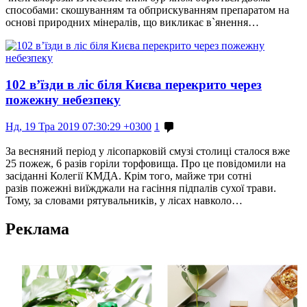
способами: скошуванням та обприскуванням препаратом на
основі природних мінералів, що викликає в`янення…
102 в’їзди в ліс біля Києва перекрито через
пожежну небезпеку
Нд, 19 Тра 2019 07:30:29 +0300
1
За весняний період у лісопарковій смузі столиці сталося вже
25 пожеж, 6 разів горіли торфовища. Про це повідомили на
засіданні Колегії КМДА. Крім того, майже три сотні
разів пожежні виїжджали на гасіння підпалів сухої трави.
Тому, за словами рятувальників, у лісах навколо…
Реклама