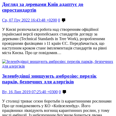
Догляд за деревами Київ адаптує до
євростандартів
Ср, 07 Гру 2022 16:43:48 +0200
0
У Києві розпочалася робота над створенням офіційної
української версії європейських стандартів догляду за
деревами (Technical Standards in Tree Work), розробленими
провідними фахівцями з 11 країн ЄС. Передбачається, що
наступним кроком стане імплементація стандартів на рівні
міста Києва. Про це повідомив…
Зеленбудівці знищують амброзію: перелік
парків, безпечних для алергіків
Вт, 16 Лип 2019 07:25:40 +0300
0
У столиці триває сезон боротьби із карантинними рослинами
Про це повідомляють у КО «Київзеленбуд». Його
працівники ліквідують вогнищ карантинних рослин, у тому
числі амброзії. Із небезпечним бур’яном борються двома