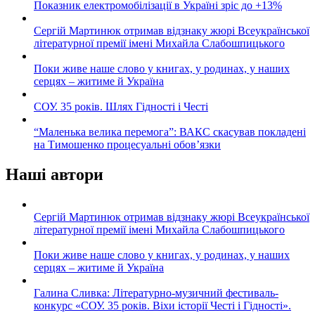
Показник електромобілізації в Україні зріс до +13%
Сергій Мартинюк отримав відзнаку жюрі Всеукраїнської
літературної премії імені Михайла Слабошпицького
Поки живе наше слово у книгах, у родинах, у наших
серцях – житиме й Україна
СОУ. 35 років. Шлях Гідності і Честі
“Маленька велика перемога”: ВАКС скасував покладені
на Тимошенко процесуальні обов’язки
Наші автори
Сергій Мартинюк отримав відзнаку жюрі Всеукраїнської
літературної премії імені Михайла Слабошпицького
Поки живе наше слово у книгах, у родинах, у наших
серцях – житиме й Україна
Галина Сливка: Літературно-музичний фестиваль-
конкурс «СОУ. 35 років. Віхи історії Честі і Гідності».