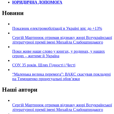
ЮРИДИЧНА ДОПОМОГА
Новини
Показник електромобілізації в Україні зріс до +13%
Сергій Мартинюк отримав відзнаку жюрі Всеукраїнської
літературної премії імені Михайла Слабошпицького
Поки живе наше слово у книгах, у родинах, у наших
серцях – житиме й Україна
СОУ. 35 років. Шлях Гідності і Честі
“Маленька велика перемога”: ВАКС скасував покладені
на Тимошенко процесуальні обов’язки
Наші автори
Сергій Мартинюк отримав відзнаку жюрі Всеукраїнської
літературної премії імені Михайла Слабошпицького