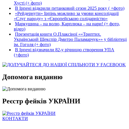
Хусті (+ фото)
В Ірпені відкрили петанковий сезон 2025 року ( +фото)
«Рейдернути» Ірпінь можливо за умови консолідації
«Слуг народу» з «Європейською солідарністю»
Маркушина – на волю, Карплюка – на нари! (+ фото,
відео)
Презентація книги О.Плаксіної ««Триптих.
Український Шекспір Дмитро Паламарчук»» у бібліотеці
ім. Гоголя (+ фото)
В Ірпені відзначили 82-у річницю створення УПА
(+фото)
Допомога виданню
Реєстр фейків УКРАЇНИ
КОНТАКТИ