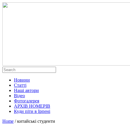
Новини
Статті
Наші автори
Відео
Фотогалерея
АРХІВ НОМЕРІВ
Куди піти в Ірпені
Home
/
китайські студенти