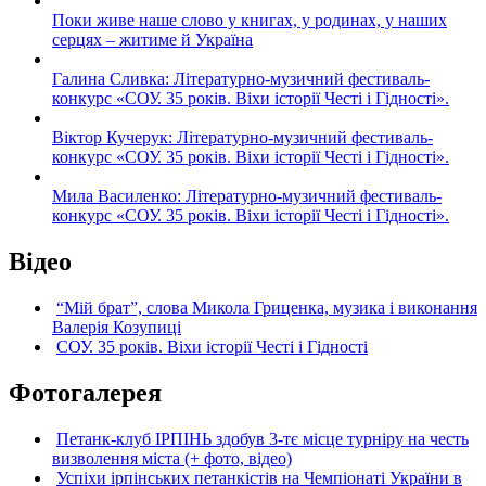
Поки живе наше слово у книгах, у родинах, у наших
серцях – житиме й Україна
Галина Сливка: Літературно-музичний фестиваль-
конкурс «СОУ. 35 років. Віхи історії Честі і Гідності».
Віктор Кучерук: Літературно-музичний фестиваль-
конкурс «СОУ. 35 років. Віхи історії Честі і Гідності».
Мила Василенко: Літературно-музичний фестиваль-
конкурс «СОУ. 35 років. Віхи історії Честі і Гідності».
Відео
“Мій брат”, слова Микола Гриценка, музика і виконання
Валерія Козупиці
СОУ. 35 років. Віхи історії Честі і Гідності
Фотогалерея
Петанк-клуб ІРПІНЬ здобув 3-тє місце турніру на честь
визволення міста (+ фото, відео)
Успіхи ірпінських петанкістів на Чемпіонаті України в