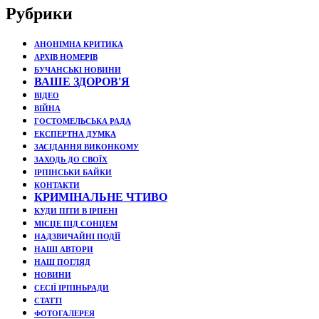
Рубрики
АНОНІМНА КРИТИКА
АРХІВ НОМЕРІВ
БУЧАНСЬКІ НОВИНИ
ВАШЕ ЗДОРОВ'Я
ВІДЕО
ВІЙНА
ГОСТОМЕЛЬСЬКА РАДА
ЕКСПЕРТНА ДУМКА
ЗАСІДАННЯ ВИКОНКОМУ
ЗАХОДЬ ДО СВОЇХ
ІРПІНСЬКИ БАЙКИ
КОНТАКТИ
КРИМІНАЛЬНЕ ЧТИВО
КУДИ ПІТИ В ІРПЕНІ
МІСЦЕ ПІД СОНЦЕМ
НАДЗВИЧАЙНІ ПОДЇЇ
НАШІ АВТОРИ
НАШ ПОГЛЯД
НОВИНИ
СЕСІЇ ІРПІНЬРАДИ
СТАТТІ
ФОТОГАЛЕРЕЯ