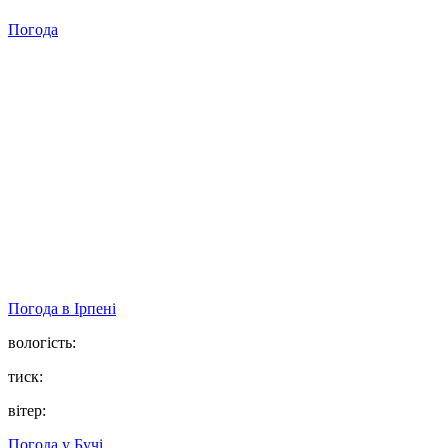
Погода
Погода в
Ірпені
вологість:
тиск:
вітер:
Погода у
Бучі